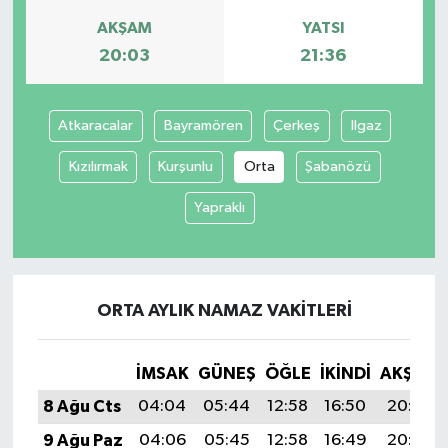
AKŞAM
YATSI
20:03
21:36
Atkaracalar
Bayramören
Çerkeş
Ilgaz
Kızılırmak
Kurşunlu
Orta
Şabanözü
Yapraklı
ORTA AYLIK NAMAZ VAKITLERI
İMSAK
GÜNEŞ
ÖĞLE
İKINDI
AKŞAM
8 Ağu Cts
04:04
05:44
12:58
16:50
20:03
9 Ağu Paz
04:06
05:45
12:58
16:49
20:02