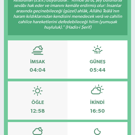
Resûlullah (s.a.v.) buyurdular: “Kimde şu üç şey bulunursa
sevâbı hak eder ve imanını kemâle erdirmiş olur: İnsanlar
arasında geçinebileceği (güzel) ahlâk, Allâhü Teâlâ’nın
haram kıldıklarından kendisini menedecek verâ ve cahilin
cahilce hareketlerini defedebileceği hilim (yumuşak
huyluluk).” (Hadis-i Şerif)
İMSAK
GÜNEŞ
04:04
05:44
ÖĞLE
İKINDI
12:58
16:50