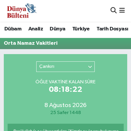
Nöbetçi Eczaneler
Dübam
Analiz
Dünya
Türkiye
Tarih Dosyası
Hava Durumu
Orta Namaz Vakitleri
Namaz Vakitleri
Çankırı
Trafik Durumu
Süper Lig Puan Durumu ve Fikstür
ÖĞLE VAKTİNE KALAN SÜRE
08:18:22
Tüm Manşetler
8 Ağustos 2026
Son Dakika Haberleri
25 Safer 1448
Haber Arşivi