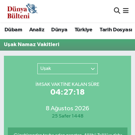
Nöbetçi Eczaneler
Dübam
Analiz
Dünya
Türkiye
Tarih Dosyası
Hava Durumu
Uşak Namaz Vakitleri
Namaz Vakitleri
Uşak
Trafik Durumu
Süper Lig Puan Durumu ve Fikstür
İMSAK VAKTİNE KALAN SÜRE
04:27:18
Tüm Manşetler
8 Ağustos 2026
Son Dakika Haberleri
25 Safer 1448
Haber Arşivi