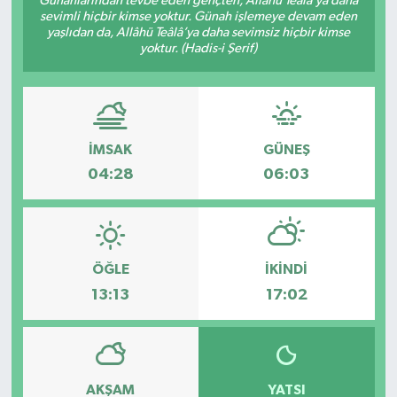
Günahlarından tevbe eden gençten, Allâhü Teâlâ’ya daha
sevimli hiçbir kimse yoktur. Günah işlemeye devam eden
yaşlıdan da, Allâhü Teâlâ’ya daha sevimsiz hiçbir kimse
yoktur. (Hadis-i Şerif)
İMSAK
GÜNEŞ
04:28
06:03
ÖĞLE
İKINDI
13:13
17:02
AKŞAM
YATSI