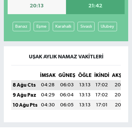
20:13
21:42
Banaz
Eşme
Karahallı
Sivaslı
Ulubey
UŞAK AYLIK NAMAZ VAKITLERI
İMSAK
GÜNEŞ
ÖĞLE
İKINDI
AKŞAM
8 Ağu Cts
04:28
06:03
13:13
17:02
20:13
9 Ağu Paz
04:29
06:04
13:13
17:02
20:12
10 Ağu Pts
04:30
06:05
13:13
17:01
20:11