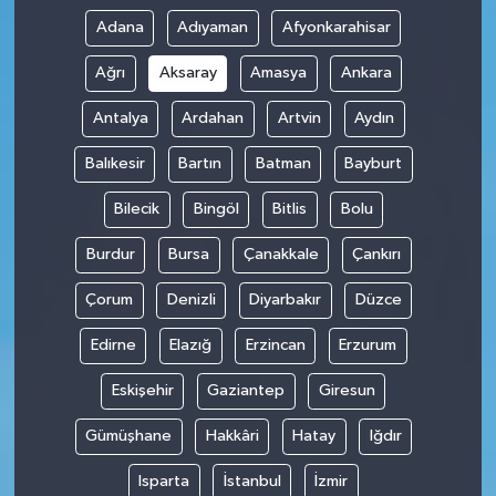
Adana
Adıyaman
Afyonkarahisar
Ağrı
Aksaray
Amasya
Ankara
Antalya
Ardahan
Artvin
Aydın
Balıkesir
Bartın
Batman
Bayburt
Bilecik
Bingöl
Bitlis
Bolu
Burdur
Bursa
Çanakkale
Çankırı
Çorum
Denizli
Diyarbakır
Düzce
Edirne
Elazığ
Erzincan
Erzurum
Eskişehir
Gaziantep
Giresun
Gümüşhane
Hakkâri
Hatay
Iğdır
Isparta
İstanbul
İzmir