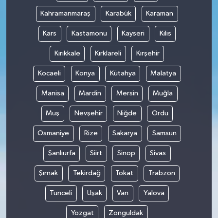
Kahramanmaraş
Karabük
Karaman
Kars
Kastamonu
Kayseri
Kilis
Kırıkkale
Kırklareli
Kırşehir
Kocaeli
Konya
Kütahya
Malatya
Manisa
Mardin
Mersin
Muğla
Muş
Nevşehir
Niğde
Ordu
Osmaniye
Rize
Sakarya
Samsun
Şanlıurfa
Siirt
Sinop
Sivas
Şırnak
Tekirdağ
Tokat
Trabzon
Tunceli
Uşak
Van
Yalova
Yozgat
Zonguldak