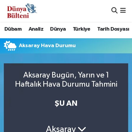
Nöbetçi Eczaneler
Dübam
Analiz
Dünya
Türkiye
Tarih Dosyası
Hava Durumu
Aksaray Hava Durumu
Namaz Vakitleri
Trafik Durumu
Aksaray Bugün, Yarın ve 1
Süper Lig Puan Durumu ve Fikstür
Haftalık Hava Durumu Tahmini
Tüm Manşetler
ŞU AN
Son Dakika Haberleri
Haber Arşivi
Aksaray