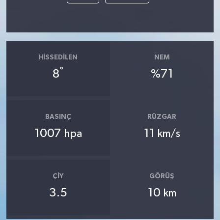
HISSEDILEN
NEM
°
8
%71
BASINÇ
RÜZGAR
1007
11
hpa
km/s
ÇIY
GÖRÜŞ
3.5
10
km