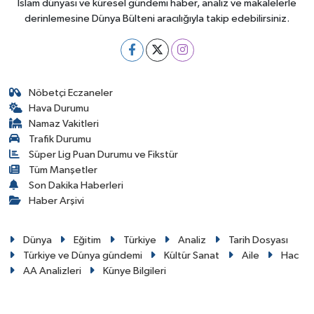
İslam dünyası ve küresel gündemi haber, analiz ve makalelerle
derinlemesine Dünya Bülteni aracılığıyla takip edebilirsiniz.
Nöbetçi Eczaneler
Hava Durumu
Namaz Vakitleri
Trafik Durumu
Süper Lig Puan Durumu ve Fikstür
Tüm Manşetler
Son Dakika Haberleri
Haber Arşivi
Dünya
Eğitim
Türkiye
Analiz
Tarih Dosyası
Türkiye ve Dünya gündemi
Kültür Sanat
Aile
Hac
AA Analizleri
Künye Bilgileri