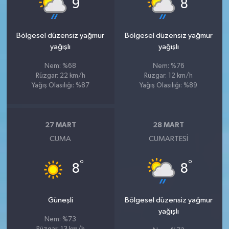
°
°
9
8
Bölgesel düzensiz yağmur
Bölgesel düzensiz yağmur
yağışlı
yağışlı
Nem: %68
Nem: %76
Rüzgar: 22 km/h
Rüzgar: 12 km/h
Yağış Olasılığı: %87
Yağış Olasılığı: %89
27 MART
28 MART
CUMA
CUMARTESI
°
°
8
8
Güneşli
Bölgesel düzensiz yağmur
yağışlı
Nem: %73