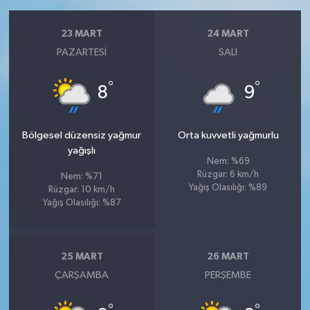
23 MART
24 MART
PAZARTESI
SALI
°
°
8
9
Bölgesel düzensiz yağmur
Orta kuvvetli yağmurlu
yağışlı
Nem: %69
Rüzgar: 6 km/h
Nem: %71
Yağış Olasılığı: %89
Rüzgar: 10 km/h
Yağış Olasılığı: %87
25 MART
26 MART
ÇARŞAMBA
PERŞEMBE