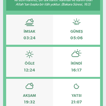
Ve sizin ilâhınız, bir tek ilâhtır. Rahmân ve Rahîm olan
Allah’tan başka bir ilâh yoktur. (Bakara Sûresi, 163)
İMSAK
GÜNEŞ
03:24
05:06
ÖĞLE
İKINDI
12:24
16:17
AKŞAM
YATSI
19:32
21:07