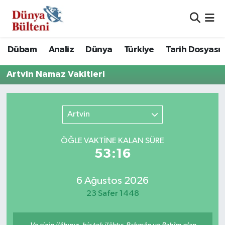
Nöbetçi Eczaneler
Dübam
Analiz
Dünya
Türkiye
Tarih Dosyası
Hava Durumu
Artvin Namaz Vakitleri
Namaz Vakitleri
Artvin
Trafik Durumu
Süper Lig Puan Durumu ve Fikstür
ÖĞLE VAKTİNE KALAN SÜRE
53:16
Tüm Manşetler
6 Ağustos 2026
Son Dakika Haberleri
23 Safer 1448
Haber Arşivi