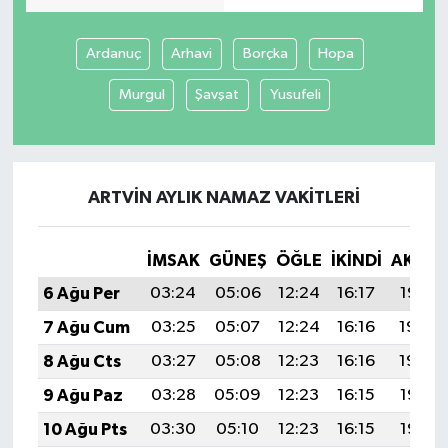
Ardanuç
Arhavi
Borçka
Hopa
Murgul
Şavşat
Yusufeli
ARTVIN AYLIK NAMAZ VAKITLERI
İMSAK
GÜNEŞ
ÖĞLE
İKINDI
AKŞA
6 Ağu Per
03:24
05:06
12:24
16:17
19:32
7 Ağu Cum
03:25
05:07
12:24
16:16
19:30
8 Ağu Cts
03:27
05:08
12:23
16:16
19:29
9 Ağu Paz
03:28
05:09
12:23
16:15
19:28
10 Ağu Pts
03:30
05:10
12:23
16:15
19:27