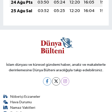
24 Ağu Pts
03:50
05:24
12:20
16:05
19:07
25 Ağu Sal
03:52
05:25
12:20
16:04
19:05
İslam dünyası ve küresel gündemi haber, analiz ve makalelerle
derinlemesine Dünya Bülteni aracılığıyla takip edebilirsiniz.
Nöbetçi Eczaneler
Hava Durumu
Namaz Vakitleri