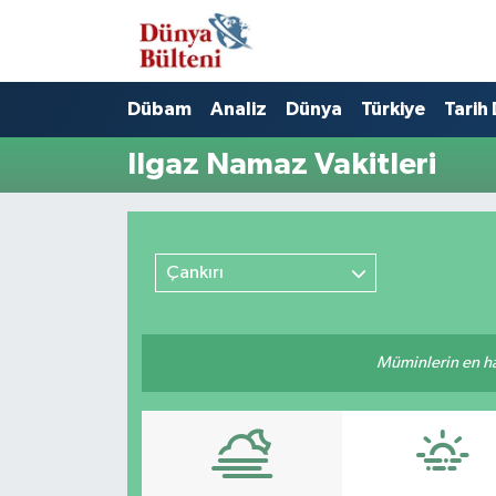
Nöbetçi Eczaneler
Dübam
Analiz
Dünya
Türkiye
Tarih
Hava Durumu
Ilgaz Namaz Vakitleri
Namaz Vakitleri
Trafik Durumu
Çankırı
Süper Lig Puan Durumu ve Fikstür
Müminlerin en hayı
Tüm Manşetler
Son Dakika Haberleri
Haber Arşivi