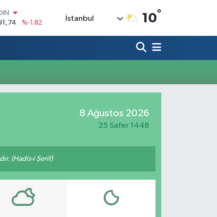
°
OIN
10
İstanbul
91,74
%-1.82
AR
3620
%0.02
O
8690
%0.19
LİN
0380
%0.18
TIN
2,09000
%0.19
100
8 Ağustos 2026
98,00
%0
25 Safer 1448
ır. (Hadis-i Şerif)