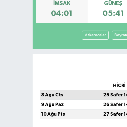
İMSAK
GÜNEŞ
04:01
05:41
Atkaracalar
Bayra
HİCRİ
8 Ağu Cts
25 Safer 
9 Ağu Paz
26 Safer 
10 Ağu Pts
27 Safer 