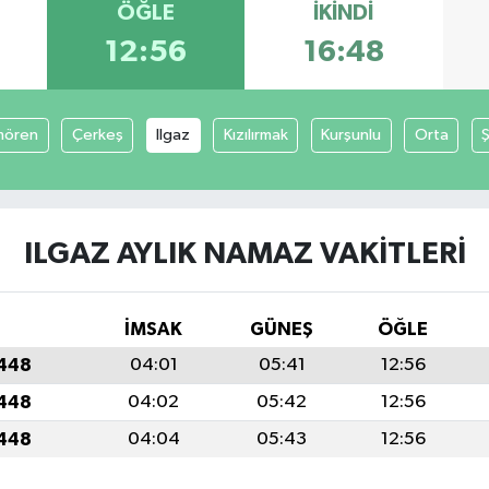
ÖĞLE
İKINDI
12:56
16:48
mören
Çerkeş
Ilgaz
Kızılırmak
Kurşunlu
Orta
ILGAZ AYLIK NAMAZ VAKITLERI
İMSAK
GÜNEŞ
ÖĞLE
1448
04:01
05:41
12:56
1448
04:02
05:42
12:56
1448
04:04
05:43
12:56