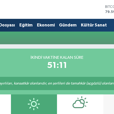
BITC
79.5
DOL
45,4
 Dosyası
Eğitim
Ekonomi
Gündem
Kültür Sanat
EUR
53,3
STER
61,6
G.AL
686
İKINDI VAKTİNE KALAN SÜRE
BİST
51:11
14.5
rlıları, kanaatkâr olanlarıdır, en şerlileri de tamahkâr (açgözlü) olanlarıd