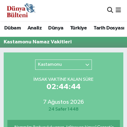
Nöbetçi Eczaneler
Dübam
Analiz
Dünya
Türkiye
Tarih Dosyası
Hava Durumu
Kastamonu Namaz Vakitleri
Namaz Vakitleri
Kastamonu
Trafik Durumu
Süper Lig Puan Durumu ve Fikstür
İMSAK VAKTİNE KALAN SÜRE
02:44:44
Tüm Manşetler
7 Ağustos 2026
Son Dakika Haberleri
24 Safer 1448
Haber Arşivi