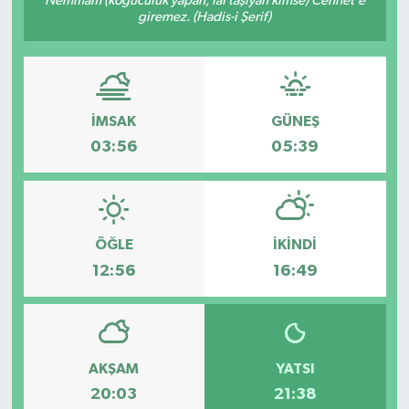
Nemmâm (koğuculuk yapan, laf taşıyan kimse) Cennet’e
giremez. (Hadis-i Şerif)
İMSAK
GÜNEŞ
03:56
05:39
ÖĞLE
İKINDI
12:56
16:49
AKŞAM
YATSI
20:03
21:38