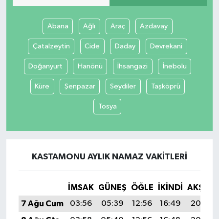
Abana
Ağlı
Araç
Azdavay
Çatalzeytin
Cide
Daday
Devrekani
Doğanyurt
Hanönü
İhsangazi
İnebolu
Küre
Şenpazar
Seydiler
Taşköprü
Tosya
KASTAMONU AYLIK NAMAZ VAKITLERI
İMSAK
GÜNEŞ
ÖĞLE
İKINDI
AKŞAM
7 Ağu Cum
03:56
05:39
12:56
16:49
20:03