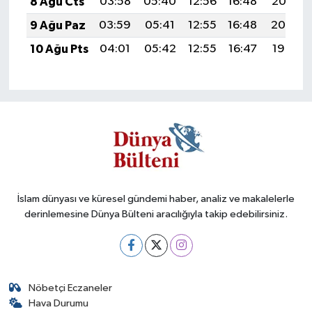
8 Ağu Cts
03:58
05:40
12:56
16:48
20:02
9 Ağu Paz
03:59
05:41
12:55
16:48
20:00
10 Ağu Pts
04:01
05:42
12:55
16:47
19:59
İslam dünyası ve küresel gündemi haber, analiz ve makalelerle
derinlemesine Dünya Bülteni aracılığıyla takip edebilirsiniz.
Nöbetçi Eczaneler
Hava Durumu