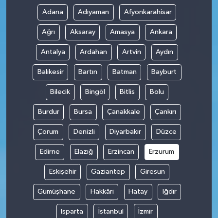
Adana
Adıyaman
Afyonkarahisar
Ağrı
Aksaray
Amasya
Ankara
Antalya
Ardahan
Artvin
Aydın
Balıkesir
Bartın
Batman
Bayburt
Bilecik
Bingöl
Bitlis
Bolu
Burdur
Bursa
Çanakkale
Çankırı
Çorum
Denizli
Diyarbakır
Düzce
Edirne
Elazığ
Erzincan
Erzurum
Eskişehir
Gaziantep
Giresun
Gümüşhane
Hakkâri
Hatay
Iğdır
Isparta
İstanbul
İzmir