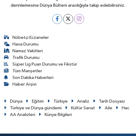
derinlemesine Dünya Bülteni aracılığıyla takip edebilirsiniz.
Nöbetçi Eczaneler
Hava Durumu
Namaz Vakitleri
Trafik Durumu
Süper Lig Puan Durumu ve Fikstür
Tüm Manşetler
Son Dakika Haberleri
Haber Arşivi
Dünya
Eğitim
Türkiye
Analiz
Tarih Dosyası
Türkiye ve Dünya gündemi
Kültür Sanat
Aile
Hac
AA Analizleri
Künye Bilgileri