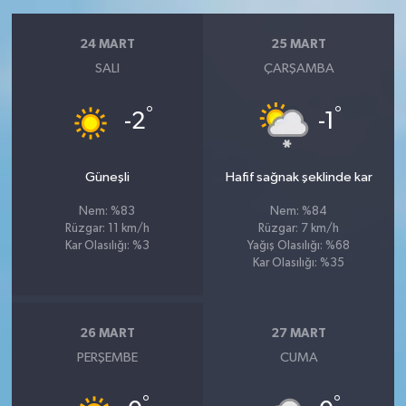
24 MART
25 MART
SALI
ÇARŞAMBA
°
°
-2
-1
Güneşli
Hafif sağnak şeklinde kar
Nem: %83
Nem: %84
Rüzgar: 11 km/h
Rüzgar: 7 km/h
Kar Olasılığı: %3
Yağış Olasılığı: %68
Kar Olasılığı: %35
26 MART
27 MART
PERŞEMBE
CUMA
°
°