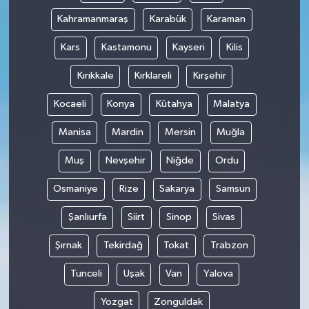
Kahramanmaraş
Karabük
Karaman
Kars
Kastamonu
Kayseri
Kilis
Kırıkkale
Kırklareli
Kırşehir
Kocaeli
Konya
Kütahya
Malatya
Manisa
Mardin
Mersin
Muğla
Muş
Nevşehir
Niğde
Ordu
Osmaniye
Rize
Sakarya
Samsun
Şanlıurfa
Siirt
Sinop
Sivas
Şırnak
Tekirdağ
Tokat
Trabzon
Tunceli
Uşak
Van
Yalova
Yozgat
Zonguldak