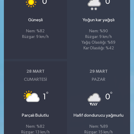
0
0
Güneşli
Yoğun kar yağışlı
Nem: %82
Nem: %90
Rüzgar: 9 km/h
Rüzgar: 9 km/h
Yağış Olasılığı: %69
Kar Olasılığı: %42
28 MART
29 MART
CUMARTESI
PAZAR
°
°
1
0
Parçalı Bulutlu
Hafif dondurucu yağmurlu
Nem: %82
Nem: %89
Rüzgar: 13 km/h
Rüzgar: 15 km/h