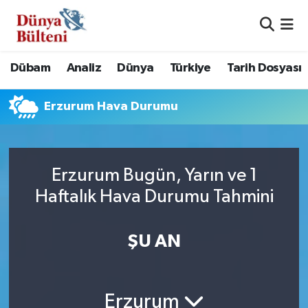
Nöbetçi Eczaneler
Dübam
Analiz
Dünya
Türkiye
Tarih Dosyası
Hava Durumu
Erzurum Hava Durumu
Namaz Vakitleri
Trafik Durumu
Erzurum Bugün, Yarın ve 1
Süper Lig Puan Durumu ve Fikstür
Haftalık Hava Durumu Tahmini
Tüm Manşetler
ŞU AN
Son Dakika Haberleri
Haber Arşivi
Erzurum