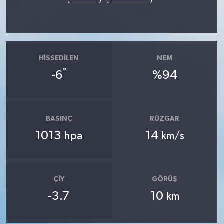
HISSEDILEN
NEM
°
-6
%94
BASINÇ
RÜZGAR
1013
14
hpa
km/s
ÇIY
GÖRÜŞ
-3.7
10
km