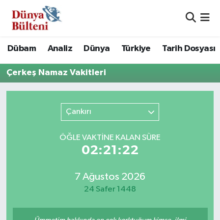
Nöbetçi Eczaneler
Dübam
Analiz
Dünya
Türkiye
Tarih Dosyası
Hava Durumu
Çerkeş Namaz Vakitleri
Namaz Vakitleri
Çankırı
Trafik Durumu
Süper Lig Puan Durumu ve Fikstür
ÖĞLE VAKTİNE KALAN SÜRE
02:21:22
Tüm Manşetler
7 Ağustos 2026
Son Dakika Haberleri
24 Safer 1448
Haber Arşivi