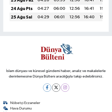
23 Ağu Paz
04:26
05:59
12:56
16:41
19:43
24 Ağu Pts
04:27
06:00
12:56
16:41
19:42
25 Ağu Sal
04:29
06:01
12:56
16:40
19:40
İslam dünyası ve küresel gündemi haber, analiz ve makalelerle
derinlemesine Dünya Bülteni aracılığıyla takip edebilirsiniz.
Nöbetçi Eczaneler
Hava Durumu