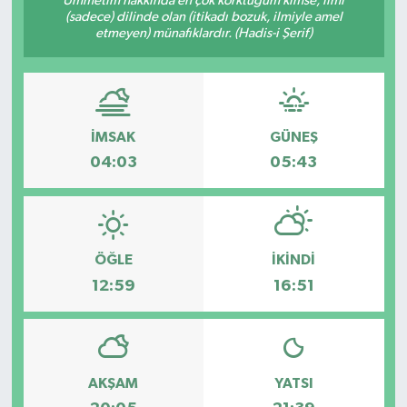
Ümmetim hakkında en çok korktuğum kimse, ilmi
(sadece) dilinde olan (itikadı bozuk, ilmiyle amel
etmeyen) münafıklardır. (Hadis-i Şerif)
İMSAK
GÜNEŞ
04:03
05:43
ÖĞLE
İKINDI
12:59
16:51
AKŞAM
YATSI