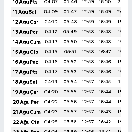
10 Ağu Pts
04:07
05:46
12:59
16:50
20:02
11 Ağu Sal
04:09
05:47
12:59
16:49
20:00
12 Ağu Çar
04:10
05:48
12:59
16:49
19:59
13 Ağu Per
04:12
05:49
12:58
16:48
19:58
14 Ağu Cum
04:13
05:50
12:58
16:48
19:56
15 Ağu Cts
04:15
05:51
12:58
16:47
19:55
16 Ağu Paz
04:16
05:52
12:58
16:46
19:54
17 Ağu Pts
04:17
05:53
12:58
16:46
19:52
18 Ağu Sal
04:19
05:54
12:57
16:45
19:51
19 Ağu Çar
04:20
05:55
12:57
16:44
19:49
20 Ağu Per
04:22
05:56
12:57
16:44
19:48
21 Ağu Cum
04:23
05:57
12:57
16:43
19:46
22 Ağu Cts
04:25
05:58
12:57
16:42
19:45