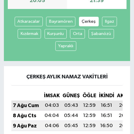
20:05
21:39
Atkaracalar
Bayramören
Çerkeş
Ilgaz
Kızılırmak
Kurşunlu
Orta
Şabanözü
Yapraklı
ÇERKEŞ AYLIK NAMAZ VAKITLERI
İMSAK
GÜNEŞ
ÖĞLE
İKINDI
AKŞA
7 Ağu Cum
04:03
05:43
12:59
16:51
20:05
8 Ağu Cts
04:04
05:44
12:59
16:51
20:04
9 Ağu Paz
04:06
05:45
12:59
16:50
20:03