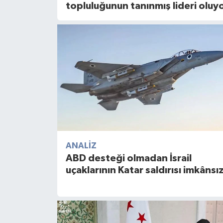
topluluğunun tanınmış lideri oluy
ANALIZ
ABD desteği olmadan İsrail
uçaklarının Katar saldırısı imkânsı