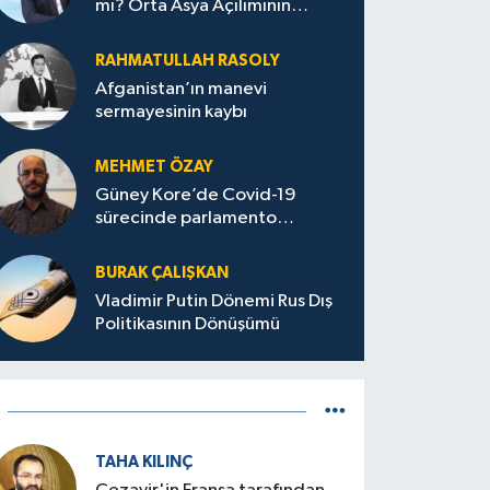
mı? Orta Asya Açılımının
Ankara Merkezli Jeopolitik
Yansımaları
RAHMATULLAH RASOLY
Afganistan’ın manevi
sermayesinin kaybı
panya'ya Fas üzerinden jeopolitik
MEHMET ÖZAY
Güney Kore’de Covid-19
diaları
sürecinde parlamento
seçimleri ve sonuçlarına dair
BURAK ÇALIŞKAN
Vladimir Putin Dönemi Rus Dış
Politikasının Dönüşümü
TAHA KILINÇ