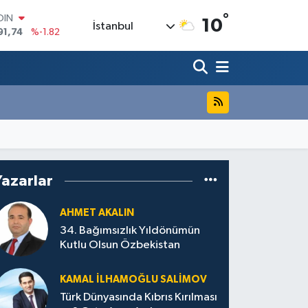
°
AR
10
İstanbul
3620
%0.02
O
8690
%0.19
LİN
0380
%0.18
TIN
2,09000
%0.19
100
98,00
%0
OIN
91,74
%-1.82
Yazarlar
AHMET AKALIN
34. Bağımsızlık Yıldönümün
Kutlu Olsun Özbekistan
KAMAL İLHAMOĞLU SALIMOV
Türk Dünyasında Kıbrıs Kırılması