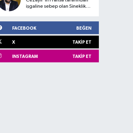
Cezayir'in Fransa tarafından
işgaline sebep olan Sineklik
Olayı
FACEBOOK
BEĞEN
X
TAKIP ET
INSTAGRAM
TAKIP ET