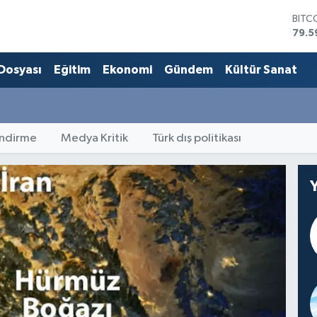
DOL
45,4
EUR
53,3
 Dosyası
Eğitim
Ekonomi
Gündem
Kültür Sanat
STER
61,6
G.AL
686
BİST
ndirme
Medya Kritik
Türk dış politikası
14.5
BITC
79.5