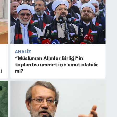
ANALIZ
”
“Müslüman Âlimler Birliği”in
toplantısı ümmet için umut olabilir
i
mi?