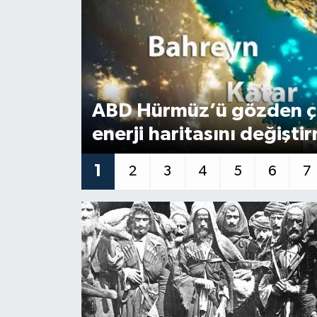
ABD Hürmüz’ü gözden çı
enerji haritasını değişt
1
2
3
4
5
6
7