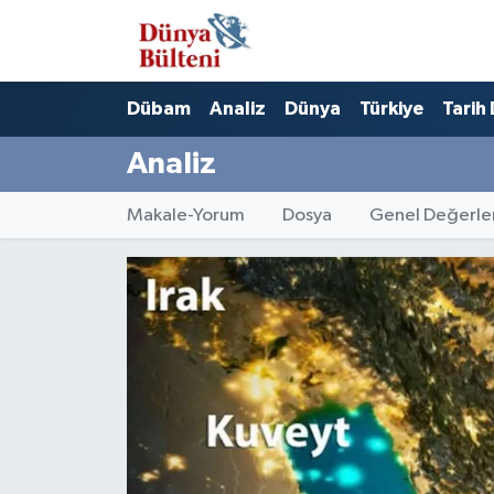
Nöbetçi Eczaneler
Dübam
Analiz
Dünya
Türkiye
Tarih
Hava Durumu
Analiz
Namaz Vakitleri
Makale-Yorum
Dosya
Genel Değerle
Trafik Durumu
Süper Lig Puan Durumu ve Fikstür
Tüm Manşetler
Son Dakika Haberleri
Haber Arşivi