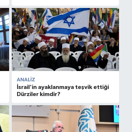
ANALIZ
İsrail'in ayaklanmaya teşvik ettiği
Dürziler kimdir?