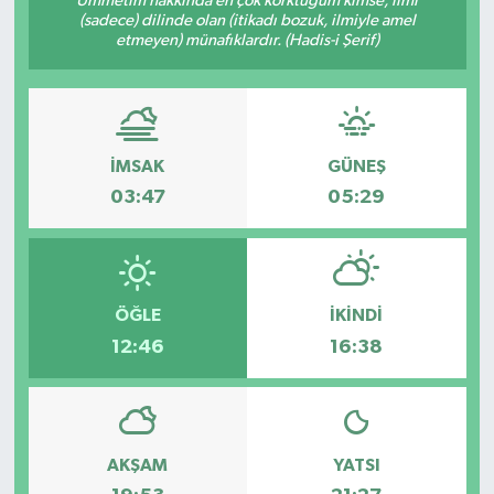
Ümmetim hakkında en çok korktuğum kimse, ilmi
(sadece) dilinde olan (itikadı bozuk, ilmiyle amel
etmeyen) münafıklardır. (Hadis-i Şerif)
İMSAK
GÜNEŞ
03:47
05:29
ÖĞLE
İKINDI
12:46
16:38
AKŞAM
YATSI