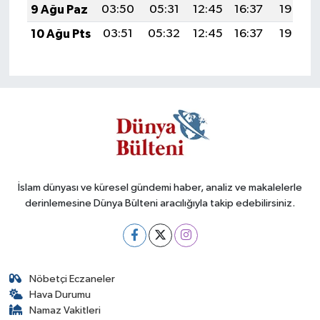
9 Ağu Paz
03:50
05:31
12:45
16:37
19:50
10 Ağu Pts
03:51
05:32
12:45
16:37
19:49
İslam dünyası ve küresel gündemi haber, analiz ve makalelerle
derinlemesine Dünya Bülteni aracılığıyla takip edebilirsiniz.
Nöbetçi Eczaneler
Hava Durumu
Namaz Vakitleri