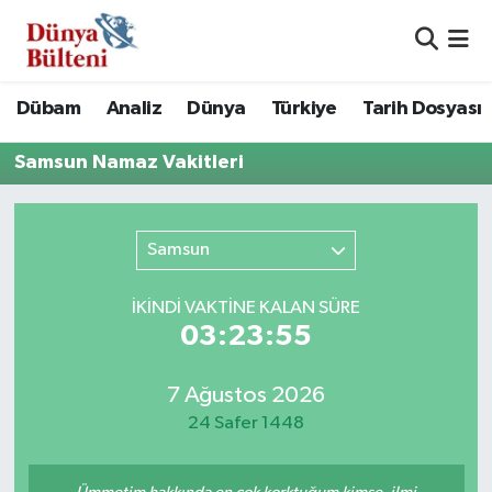
Nöbetçi Eczaneler
Dübam
Analiz
Dünya
Türkiye
Tarih Dosyası
Hava Durumu
Samsun Namaz Vakitleri
Namaz Vakitleri
Samsun
Trafik Durumu
Süper Lig Puan Durumu ve Fikstür
İKINDI VAKTİNE KALAN SÜRE
03:23:55
Tüm Manşetler
7 Ağustos 2026
Son Dakika Haberleri
24 Safer 1448
Haber Arşivi