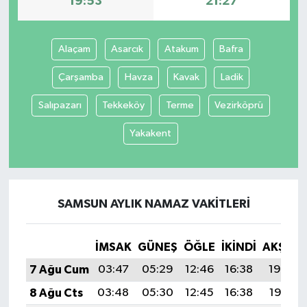
19:53
21:27
Alaçam
Asarcık
Atakum
Bafra
Çarşamba
Havza
Kavak
Ladik
Salıpazarı
Tekkeköy
Terme
Vezirköprü
Yakakent
SAMSUN AYLIK NAMAZ VAKITLERI
İMSAK
GÜNEŞ
ÖĞLE
İKINDI
AKŞAM
7 Ağu Cum
03:47
05:29
12:46
16:38
19:53
8 Ağu Cts
03:48
05:30
12:45
16:38
19:51