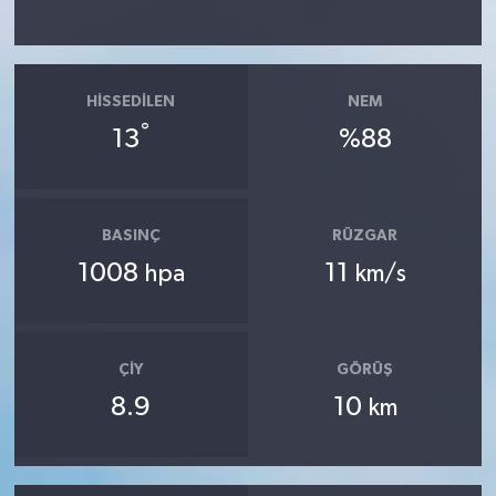
HISSEDILEN
NEM
°
13
%88
BASINÇ
RÜZGAR
1008
11
hpa
km/s
ÇIY
GÖRÜŞ
8.9
10
km