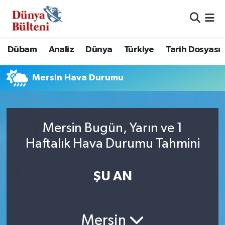
Nöbetçi Eczaneler
Dübam
Analiz
Dünya
Türkiye
Tarih Dosyası
Hava Durumu
Mersin Hava Durumu
Namaz Vakitleri
Trafik Durumu
Mersin Bugün, Yarın ve 1
Süper Lig Puan Durumu ve Fikstür
Haftalık Hava Durumu Tahmini
Tüm Manşetler
ŞU AN
Son Dakika Haberleri
Haber Arşivi
Mersin