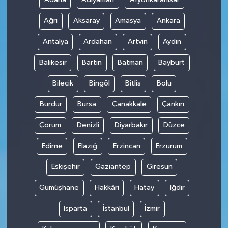
Ağrı
Aksaray
Amasya
Ankara
Antalya
Ardahan
Artvin
Aydın
Balıkesir
Bartın
Batman
Bayburt
Bilecik
Bingöl
Bitlis
Bolu
Burdur
Bursa
Çanakkale
Çankırı
Çorum
Denizli
Diyarbakır
Düzce
Edirne
Elazığ
Erzincan
Erzurum
Eskişehir
Gaziantep
Giresun
Gümüşhane
Hakkâri
Hatay
Iğdır
Isparta
İstanbul
İzmir