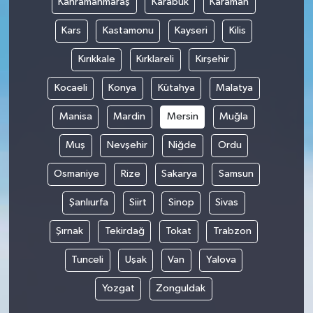
Kahramanmaraş
Karabük
Karaman
Kars
Kastamonu
Kayseri
Kilis
Kırıkkale
Kırklareli
Kırşehir
Kocaeli
Konya
Kütahya
Malatya
Manisa
Mardin
Mersin
Muğla
Muş
Nevşehir
Niğde
Ordu
Osmaniye
Rize
Sakarya
Samsun
Şanlıurfa
Siirt
Sinop
Sivas
Şırnak
Tekirdağ
Tokat
Trabzon
Tunceli
Uşak
Van
Yalova
Yozgat
Zonguldak