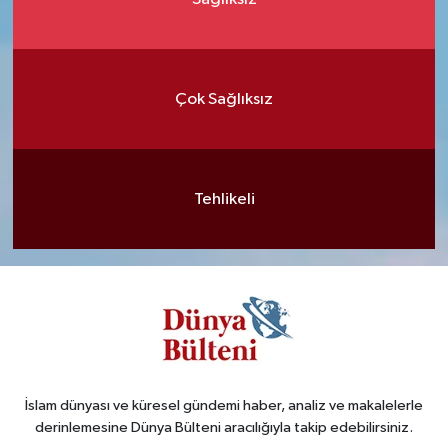
Çok Sağlıksız
Tehlikeli
İslam dünyası ve küresel gündemi haber, analiz ve makalelerle
derinlemesine Dünya Bülteni aracılığıyla takip edebilirsiniz.