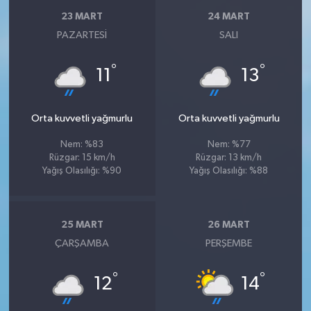
23 MART
24 MART
PAZARTESI
SALI
°
°
11
13
Orta kuvvetli yağmurlu
Orta kuvvetli yağmurlu
Nem: %83
Nem: %77
Rüzgar: 15 km/h
Rüzgar: 13 km/h
Yağış Olasılığı: %90
Yağış Olasılığı: %88
25 MART
26 MART
ÇARŞAMBA
PERŞEMBE
°
°
12
14