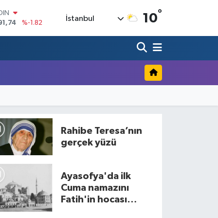
OIN
°
91,74
%-1.82
10
İstanbul
AR
3620
%0.02
O
8690
%0.19
LİN
0380
%0.18
TIN
2,09000
%0.19
100
98,00
%0
Rahibe Teresa’nın
gerçek yüzü
Ayasofya'da ilk
Cuma namazını
Fatih'in hocası
Akşemseddin kıldırdı