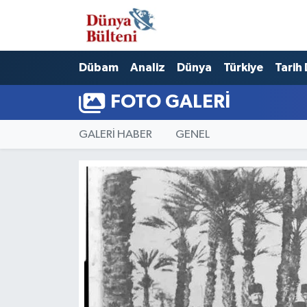
Nöbetçi Eczaneler
Dübam
Analiz
Dünya
Türkiye
Tarih
Hava Durumu
FOTO GALERI
Namaz Vakitleri
GALERİ HABER
GENEL
Trafik Durumu
Süper Lig Puan Durumu ve Fikstür
Tüm Manşetler
Son Dakika Haberleri
Haber Arşivi