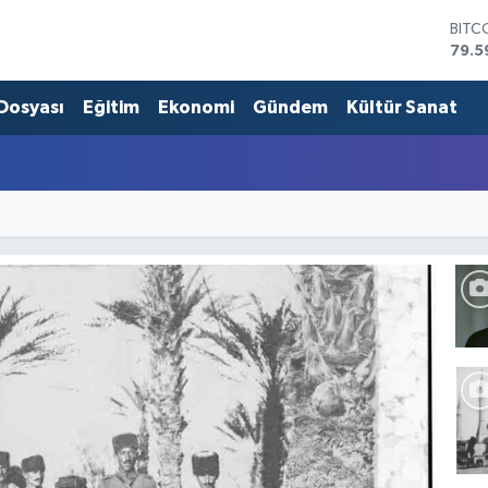
BITC
79.5
DOL
45,4
EUR
 Dosyası
Eğitim
Ekonomi
Gündem
Kültür Sanat
53,3
STER
61,6
G.AL
686
BİST
14.5