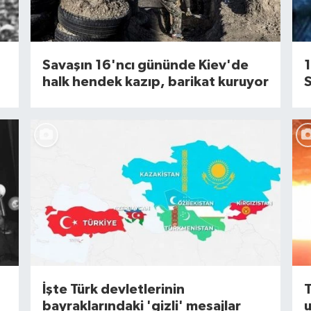
Savaşın 16'ncı gününde Kiev'de
1
halk hendek kazıp, barikat kuruyor
İşte Türk devletlerinin
T
bayraklarındaki 'gizli' mesajlar