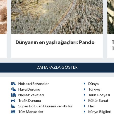
Dünyanın en yaşlı ağaçları: Pando
T
T
DAHA FAZLA GÖSTER
Nöbetçi Eczaneler
Dünya
Hava Durumu
Türkiye
Namaz Vakitleri
Tarih Dosyası
Trafik Durumu
Kültür Sanat
Süper Lig Puan Durumu ve Fikstür
Hac
Tüm Manşetler
Künye Bilgileri