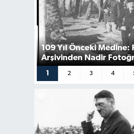
109 Yıl Önceki Medine:
Arşivinden Nadir Fotoğr
1
2
3
4