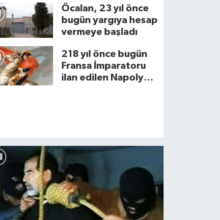
Öcalan, 23 yıl önce
bugün yargıya hesap
vermeye başladı
218 yıl önce bugün
Fransa İmparatoru
ilan edilen Napolyon
Bonapart kimdir?
lletvekili seçim sonuçları 2023 TA