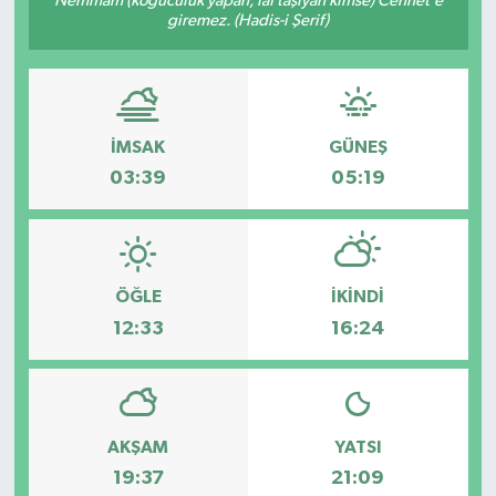
Nemmâm (koğuculuk yapan, laf taşıyan kimse) Cennet’e
giremez. (Hadis-i Şerif)
İMSAK
GÜNEŞ
03:39
05:19
ÖĞLE
İKINDI
12:33
16:24
AKŞAM
YATSI
19:37
21:09