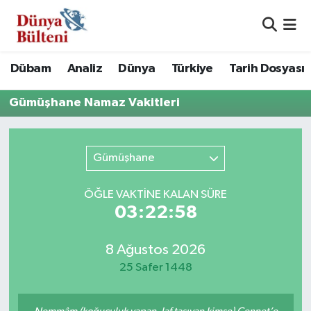
Nöbetçi Eczaneler
Dübam
Analiz
Dünya
Türkiye
Tarih Dosyası
Hava Durumu
Gümüşhane Namaz Vakitleri
Namaz Vakitleri
Gümüşhane
Trafik Durumu
Süper Lig Puan Durumu ve Fikstür
ÖĞLE VAKTİNE KALAN SÜRE
03:22:58
Tüm Manşetler
8 Ağustos 2026
Son Dakika Haberleri
25 Safer 1448
Haber Arşivi