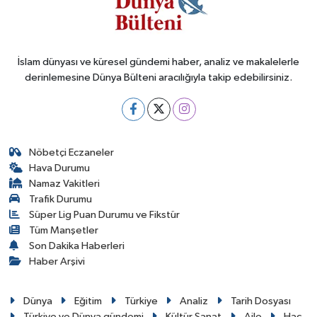
İslam dünyası ve küresel gündemi haber, analiz ve makalelerle
derinlemesine Dünya Bülteni aracılığıyla takip edebilirsiniz.
Nöbetçi Eczaneler
Hava Durumu
Namaz Vakitleri
Trafik Durumu
Süper Lig Puan Durumu ve Fikstür
Tüm Manşetler
Son Dakika Haberleri
Haber Arşivi
Dünya
Eğitim
Türkiye
Analiz
Tarih Dosyası
Türkiye ve Dünya gündemi
Kültür Sanat
Aile
Hac