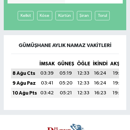
Kelkit
Köse
Kürtün
Şiran
Torul
GÜMÜŞHANE AYLIK NAMAZ VAKITLERI
İMSAK
GÜNEŞ
ÖĞLE
İKINDI
AKŞAM
8 Ağu Cts
03:39
05:19
12:33
16:24
19:37
9 Ağu Paz
03:41
05:20
12:33
16:24
19:36
10 Ağu Pts
03:42
05:21
12:33
16:23
19:34