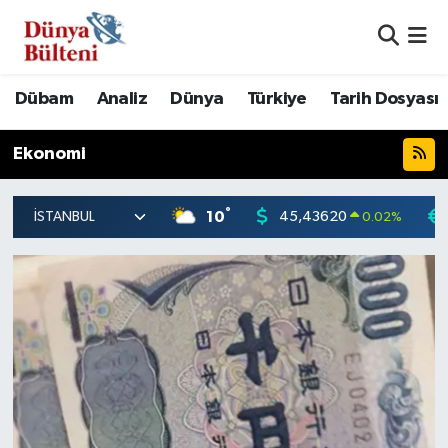
Nöbetçi Eczaneler
Dübam
Analiz
Dünya
Türkiye
Tarih Dosyası
Hava Durumu
Ekonomi
Namaz Vakitleri
°
10
45,43620
0.02
%
Trafik Durumu
Süper Lig Puan Durumu ve Fikstür
Tüm Manşetler
Son Dakika Haberleri
Haber Arşivi