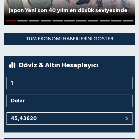
Japon Yeni son 40 yılın en düşük seviyesinde
1
2
3
4
5
6
7
8
9
10
11
TÜM EKONOMI HABERLERINI GÖSTER
Döviz & Altın Hesaplayıcı
₺