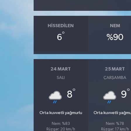
HISSEDILEN
NEM
°
6
%90
24 MART
25 MART
SALI
ÇARŞAMBA
°
°
8
9
Orta kuvvetli yağmurlu
Orta kuvvetli yağmu
Nem: %83
Nem: %78
Rüzgar: 20 km/h
Rüzgar: 17 km/h