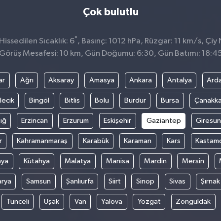
Çok bulutlu
°
issedilen Sıcaklık: 6
, Basınç: 1012 hPa, Rüzgar: 11 km/s, Çiy 
Görüş Mesafesi: 10 km, Gün Doğumu: 6:30, Gün Batımı: 18:4
ar
Ağrı
Aksaray
Amasya
Ankara
Antalya
Ard
lecik
Bingöl
Bitlis
Bolu
Burdur
Bursa
Çanakka
ığ
Erzincan
Erzurum
Eskişehir
Gaziantep
Giresun
r
Kahramanmaraş
Karabük
Karaman
Kars
Kastam
nya
Kütahya
Malatya
Manisa
Mardin
Mersin
arya
Samsun
Şanlıurfa
Siirt
Sinop
Sivas
Şırnak
Tunceli
Uşak
Van
Yalova
Yozgat
Zonguldak