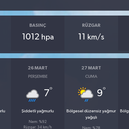
BASINÇ
RÜZGAR
1012
11
hpa
km/s
26 MART
27 MART
PERŞEMBE
CUMA
°
°
7
9
rlu
Şiddetli yağmurlu
Bölgesel düzensiz yağmur
Bölg
yağışlı
Nem: %92
Rüzgar: 34 km/h
Nem: %78