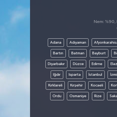
Nem: %90, H
Adana
Adıyaman
Afyonkarahis
Bartın
Batman
Bayburt
Bi
Diyarbakır
Düzce
Edirne
Elaz
Iğdır
Isparta
İstanbul
İzmi
Kırklareli
Kırşehir
Kocaeli
Ko
Ordu
Osmaniye
Rize
Sak