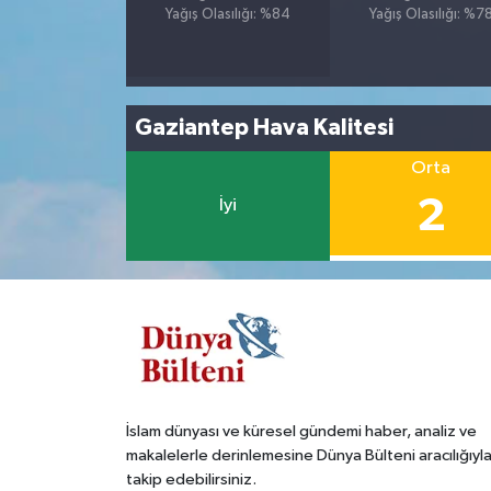
Yağış Olasılığı: %84
Yağış Olasılığı: %7
Gaziantep Hava Kalitesi
Orta
2
İyi
İslam dünyası ve küresel gündemi haber, analiz ve
makalelerle derinlemesine Dünya Bülteni aracılığıyl
takip edebilirsiniz.