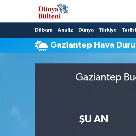
Nöbetçi Eczaneler
Dübam
Analiz
Dünya
Türkiye
Tarih
Hava Durumu
Gaziantep Hava Dur
Namaz Vakitleri
Trafik Durumu
Gaziantep Bug
Süper Lig Puan Durumu ve Fikstür
Tüm Manşetler
Son Dakika Haberleri
ŞU AN
Haber Arşivi