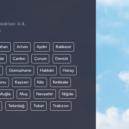
Noktası: 4.4,
5
ahan
Artvin
Aydın
Balıkesir
le
Çankırı
Çorum
Denizli
Gümüşhane
Hakkâri
Hatay
onu
Kayseri
Kilis
Kırıkkale
Muğla
Muş
Nevşehir
Niğde
Tekirdağ
Tokat
Trabzon