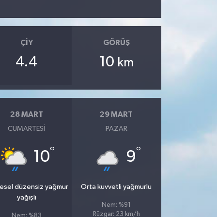
ÇIY
GÖRÜŞ
4.4
10
km
28 MART
29 MART
CUMARTESI
PAZAR
°
°
10
9
esel düzensiz yağmur
Orta kuvvetli yağmurlu
yağışlı
Nem: %91
Rüzgar: 23 km/h
Nem: %83