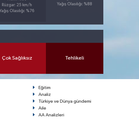
Yağış Olasılığı: %88
Rüzgar: 25 km/h
Yağış Olasılığı: %76
Çok Sağlıksız
Tehlikeli
Eğitim
Analiz
Türkiye ve Dünya gündemi
Aile
AA Analizleri