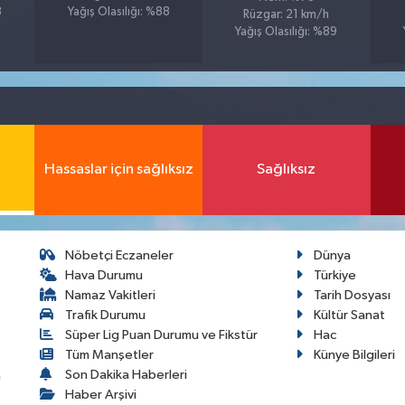
8
Yağış Olasılığı: %88
Rüzgar: 21 km/h
Yağış Olasılığı: %89
Hassaslar için sağlıksız
Sağlıksız
Nöbetçi Eczaneler
Dünya
Hava Durumu
Türkiye
Namaz Vakitleri
Tarih Dosyası
Trafik Durumu
Kültür Sanat
Süper Lig Puan Durumu ve Fikstür
Hac
Tüm Manşetler
Künye Bilgileri
Son Dakika Haberleri
a
Haber Arşivi