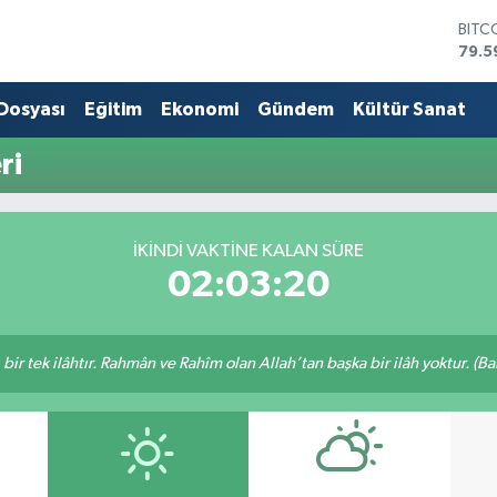
BITC
79.5
DOL
45,4
 Dosyası
Eğitim
Ekonomi
Gündem
Kültür Sanat
EUR
53,3
ri
STER
61,6
G.AL
686
İKINDI VAKTİNE KALAN SÜRE
BİST
02:03:20
14.5
, bir tek ilâhtır. Rahmân ve Rahîm olan Allah’tan başka bir ilâh yoktur. (B