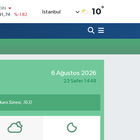
°
OIN
10
İstanbul
91,74
%-1.82
AR
3620
%0.02
O
8690
%0.19
LİN
0380
%0.18
TIN
2,09000
%0.19
100
6 Ağustos 2026
98,00
%0
23 Safer 1448
akara Sûresi, 163)