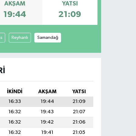
AKŞAM
YATSI
19:44
21:09
as
Reyhanlı
Samandağ
RI
İKINDI
AKŞAM
YATSI
16:33
19:44
21:09
16:32
19:43
21:07
16:32
19:42
21:06
16:32
19:41
21:05