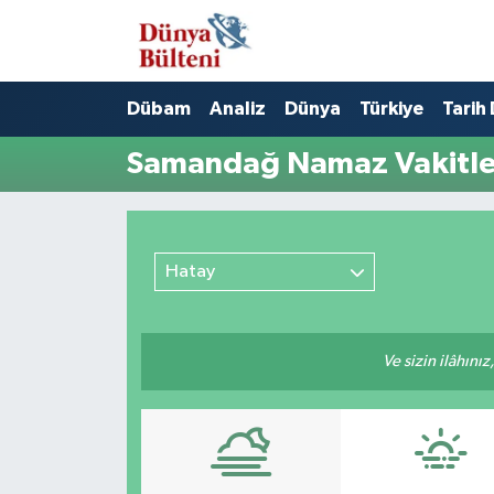
Nöbetçi Eczaneler
Dübam
Analiz
Dünya
Türkiye
Tarih
Hava Durumu
Samandağ Namaz Vakitle
Namaz Vakitleri
Trafik Durumu
Hatay
Süper Lig Puan Durumu ve Fikstür
Ve sizin ilâhınız
Tüm Manşetler
Son Dakika Haberleri
Haber Arşivi