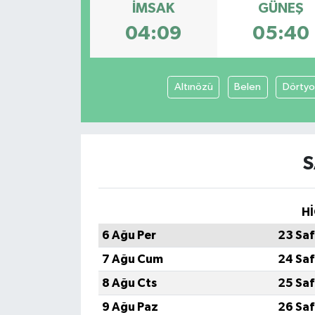
İMSAK
GÜNEŞ
04:09
05:40
Altınözü
Belen
Dörtyo
S
Hİ
6 Ağu Per
23 Saf
7 Ağu Cum
24 Saf
8 Ağu Cts
25 Saf
9 Ağu Paz
26 Saf