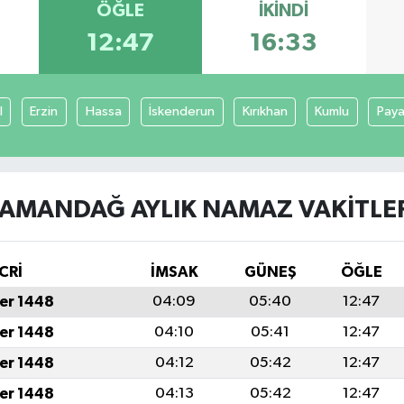
ÖĞLE
İKINDI
12:47
16:33
l
Erzin
Hassa
İskenderun
Kırıkhan
Kumlu
Pay
AMANDAĞ AYLIK NAMAZ VAKITLE
CRİ
İMSAK
GÜNEŞ
ÖĞLE
er 1448
04:09
05:40
12:47
er 1448
04:10
05:41
12:47
er 1448
04:12
05:42
12:47
er 1448
04:13
05:42
12:47