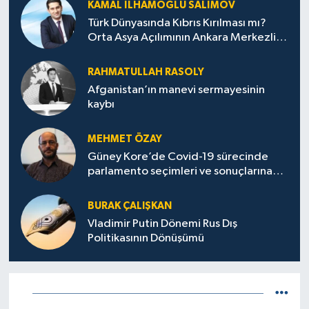
KAMAL İLHAMOĞLU SALIMOV
Türk Dünyasında Kıbrıs Kırılması mı?
Orta Asya Açılımının Ankara Merkezli
Jeopolitik Yansımaları
RAHMATULLAH RASOLY
Afganistan’ın manevi sermayesinin
kaybı
MEHMET ÖZAY
Güney Kore’de Covid-19 sürecinde
parlamento seçimleri ve sonuçlarına
dair
BURAK ÇALIŞKAN
Vladimir Putin Dönemi Rus Dış
Politikasının Dönüşümü