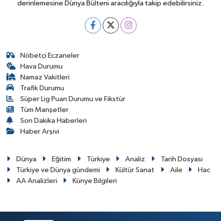
derinlemesine Dünya Bülteni aracılığıyla takip edebilirsiniz.
Nöbetçi Eczaneler
Hava Durumu
Namaz Vakitleri
Trafik Durumu
Süper Lig Puan Durumu ve Fikstür
Tüm Manşetler
Son Dakika Haberleri
Haber Arşivi
Dünya
Eğitim
Türkiye
Analiz
Tarih Dosyası
Türkiye ve Dünya gündemi
Kültür Sanat
Aile
Hac
AA Analizleri
Künye Bilgileri