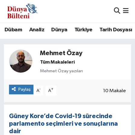
Nöbetçi Eczaneler
Dübam
Analiz
Dünya
Türkiye
Tarih Dosyası
Hava Durumu
Mehmet Özay
Namaz Vakitleri
Tüm Makaleleri
Trafik Durumu
Mehmet Özay yazıları
Süper Lig Puan Durumu ve Fikstür
Paylaş
-
+
10 Makale
A
A
Tüm Manşetler
Son Dakika Haberleri
Güney Kore’de Covid-19 sürecinde
parlamento seçimleri ve sonuçlarına
Haber Arşivi
dair