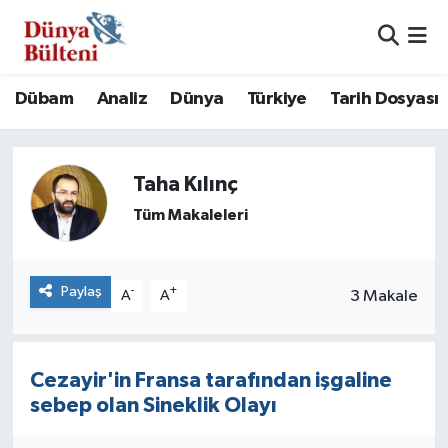
Nöbetçi Eczaneler
Dübam
Analiz
Dünya
Türkiye
Tarih Dosyası
Hava Durumu
Namaz Vakitleri
Taha Kılınç
Tüm Makaleleri
Trafik Durumu
Süper Lig Puan Durumu ve Fikstür
Paylaş
-
+
3 Makale
A
A
Tüm Manşetler
Cezayir'in Fransa tarafından işgaline
Son Dakika Haberleri
sebep olan Sineklik Olayı
Haber Arşivi