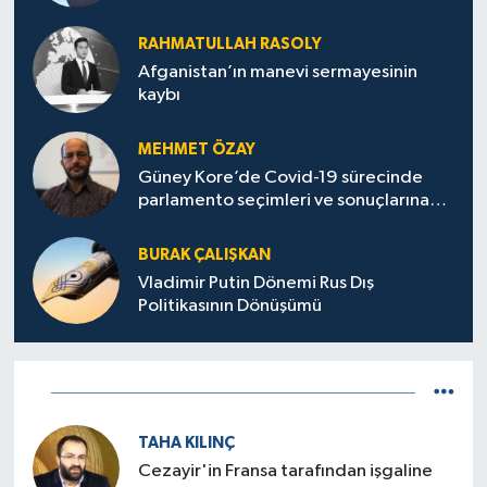
Jeopolitik Yansımaları
RAHMATULLAH RASOLY
Afganistan’ın manevi sermayesinin
kaybı
MEHMET ÖZAY
Güney Kore’de Covid-19 sürecinde
parlamento seçimleri ve sonuçlarına
dair
BURAK ÇALIŞKAN
Vladimir Putin Dönemi Rus Dış
Politikasının Dönüşümü
TAHA KILINÇ
Cezayir'in Fransa tarafından işgaline