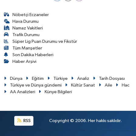
Nöbetçi Eczaneler
Hava Durumu
Namaz Vakitleri
Trafik Durumu
Süper Lig Puan Durumu ve Fikstür
Tüm Manşetler
Son Dakika Haberleri
Haber Arşivi
Dünya
Eğitim
Türkiye
Analiz
Tarih Dosyası
Türkiye ve Dünya gündemi
Kültür Sanat
Aile
Hac
AA Analizleri
Künye Bilgileri
RSS
Copyright © 2006. Her hakkı saklıdır.