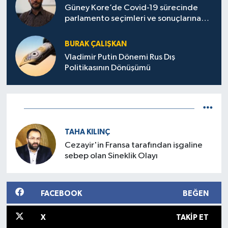
Güney Kore’de Covid-19 sürecinde
parlamento seçimleri ve sonuçlarına
dair
BURAK ÇALIŞKAN
Vladimir Putin Dönemi Rus Dış
Politikasının Dönüşümü
TAHA KILINÇ
Cezayir'in Fransa tarafından işgaline
sebep olan Sineklik Olayı
FACEBOOK
BEĞEN
X
TAKIP ET