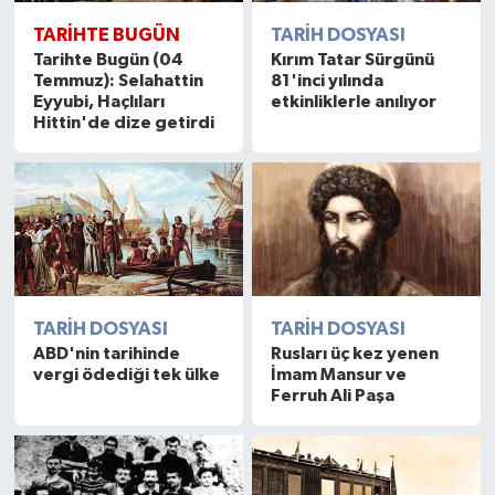
TARIHTE BUGÜN
TARIH DOSYASI
Tarihte Bugün (04
Kırım Tatar Sürgünü
Temmuz): Selahattin
81'inci yılında
Eyyubi, Haçlıları
etkinliklerle anılıyor
Hittin'de dize getirdi
TARIH DOSYASI
TARIH DOSYASI
ABD'nin tarihinde
Rusları üç kez yenen
vergi ödediği tek ülke
İmam Mansur ve
Ferruh Ali Paşa