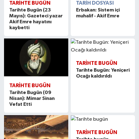
TARIHTE BUGÜN
TARIH DOSYASI
Tarihte Bugün (23
Erbakan: Sistem içi
Mayıs): Gazeteci yazar
muhalif - Akif Emre
Akif Emre hayatını
kaybetti
TARIHTE BUGÜN
Tarihte Bugün: Yeniçeri
Ocağı kaldırıldı
TARIHTE BUGÜN
Tarihte Bugün (09
Nisan): Mimar Sinan
Vefat Etti
TARIHTE BUGÜN