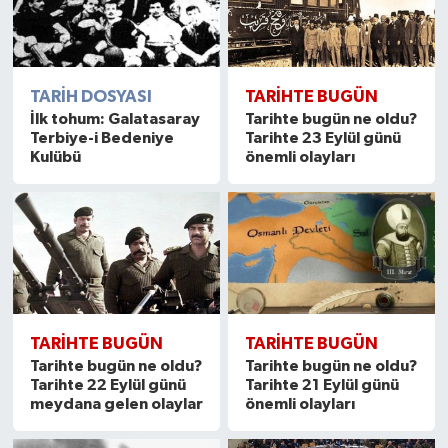
TARIH DOSYASI
TARIHTE BUGÜN
İlk tohum: Galatasaray
Tarihte bugün ne oldu?
Terbiye-i Bedeniye
Tarihte 23 Eylül günü
Kulübü
önemli olayları
TARIHTE BUGÜN
TARIHTE BUGÜN
Tarihte bugün ne oldu?
Tarihte bugün ne oldu?
Tarihte 22 Eylül günü
Tarihte 21 Eylül günü
meydana gelen olaylar
önemli olayları