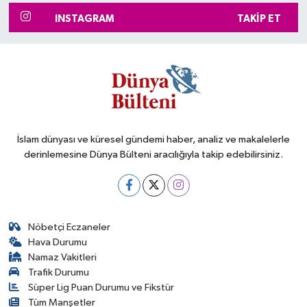
INSTAGRAM
TAKIP ET
İslam dünyası ve küresel gündemi haber, analiz ve makalelerle
derinlemesine Dünya Bülteni aracılığıyla takip edebilirsiniz.
Nöbetçi Eczaneler
Hava Durumu
Namaz Vakitleri
Trafik Durumu
Süper Lig Puan Durumu ve Fikstür
Tüm Manşetler