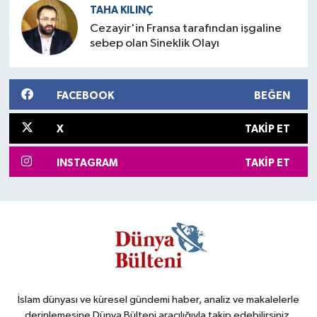
TAHA KILINÇ
Cezayir'in Fransa tarafından işgaline
sebep olan Sineklik Olayı
FACEBOOK
BEĞEN
X
TAKIP ET
INSTAGRAM
TAKIP ET
İslam dünyası ve küresel gündemi haber, analiz ve makalelerle
derinlemesine Dünya Bülteni aracılığıyla takip edebilirsiniz.