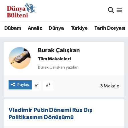
Nöbetçi Eczaneler
Dübam
Analiz
Dünya
Türkiye
Tarih Dosyası
Hava Durumu
Burak Çalışkan
Namaz Vakitleri
Tüm Makaleleri
Trafik Durumu
Burak Çalışkan yazıları
Süper Lig Puan Durumu ve Fikstür
Paylaş
-
+
3 Makale
A
A
Tüm Manşetler
Son Dakika Haberleri
Vladimir Putin Dönemi Rus Dış
Politikasının Dönüşümü
Haber Arşivi