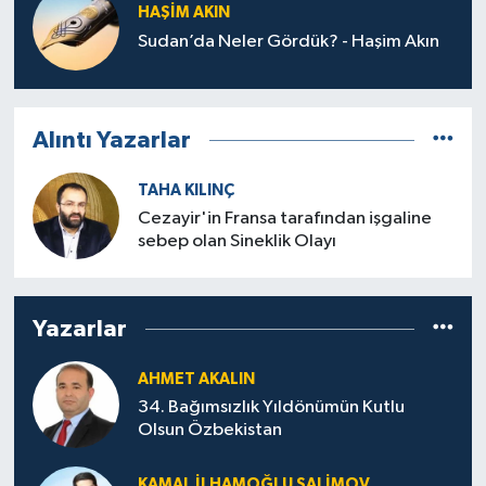
HAŞIM AKIN
Sudan’da Neler Gördük? - Haşim Akın
Alıntı Yazarlar
TAHA KILINÇ
Cezayir'in Fransa tarafından işgaline
sebep olan Sineklik Olayı
Yazarlar
AHMET AKALIN
34. Bağımsızlık Yıldönümün Kutlu
Olsun Özbekistan
KAMAL İLHAMOĞLU SALIMOV