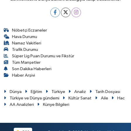
Nöbetçi Eczaneler
Hava Durumu
Namaz Vakitleri
Trafik Durumu
Süper Lig Puan Durumu ve Fikstür
Tüm Manşetler
Son Dakika Haberleri
Haber Arşivi
Dünya
Eğitim
Türkiye
Analiz
Tarih Dosyası
Türkiye ve Dünya gündemi
Kültür Sanat
Aile
Hac
AA Analizleri
Künye Bilgileri