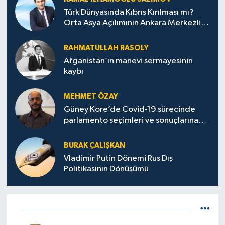
Türk Dünyasında Kıbrıs Kırılması mı?
Orta Asya Açılımının Ankara Merkezli
Jeopolitik Yansımaları
RAHMATULLAH RASOLY
Afganistan’ın manevi sermayesinin
kaybı
MEHMET ÖZAY
Güney Kore’de Covid-19 sürecinde
parlamento seçimleri ve sonuçlarına
dair
BURAK ÇALIŞKAN
Vladimir Putin Dönemi Rus Dış
Politikasının Dönüşümü