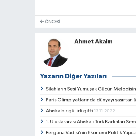
ÖNCEKI
Ahmet Akalın
Yazarın Diğer Yazıları
Silahların Sesi Yumuşak Gücün Melodisi
Paris Olimpiyatlarında dünyayı şaşırtan 
Ahıska bir gül idi gitti
13.11.2022
1. Uluslararası Ahıskalı Türk Kadınları 
Fergana Vadisi’nin Ekonomi Politik Yapıs