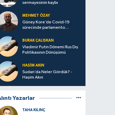
sermayesinin kaybı
MEHMET ÖZAY
Güney Kore’de Covid-19
sürecinde parlamento
seçimleri ve sonuçlarına dair
BURAK ÇALIŞKAN
Vladimir Putin Dönemi Rus Dış
Politikasının Dönüşümü
HAŞIM AKIN
Sudan’da Neler Gördük? -
Haşim Akın
lıntı Yazarlar
TAHA KILINÇ