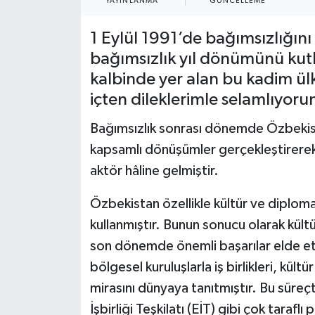
YAYINLANMA
GÜNCELLEME
1 Eylül 1991’de bağımsızlığın
bağımsızlık yıl dönümünü kutl
kalbinde yer alan bu kadim ül
içten dileklerimle selamlıyoru
Bağımsızlık sonrası dönemde Özbekist
kapsamlı dönüşümler gerçekleştirerek 
aktör hâline gelmiştir.
Özbekistan özellikle kültür ve diploma
kullanmıştır. Bunun sonucu olarak kültü
son dönemde önemli başarılar elde e
bölgesel kuruluşlarla iş birlikleri, kült
mirasını dünyaya tanıtmıştır. Bu süreç
İşbirliği Teşkilatı (EİT) gibi çok taraflı 