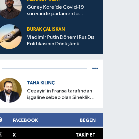
Güney Kore’de Covid-19
sürecinde parlamento
seçimleri ve sonuçlarına dair
BURAK ÇALIŞKAN
Vladimir Putin Dönemi Rus Dış
Politikasının Dönüşümü
TAHA KILINÇ
Cezayir'in Fransa tarafından
işgaline sebep olan Sineklik
Olayı
FACEBOOK
BEĞEN
X
TAKIP ET