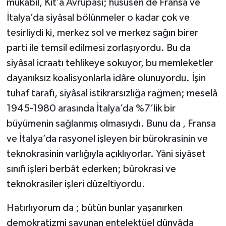
mukâbil, Kıt’a Avrupası; husûsen de Fransa ve
İtalya’da siyâsal bölünmeler o kadar çok ve
tesirliydi ki, merkez sol ve merkez sağın birer
parti ile temsil edilmesi zorlaşıyordu. Bu da
siyâsal icraatı tehlikeye sokuyor, bu memleketler
dayanıksız koalisyonlarla idâre olunuyordu. İşin
tuhaf tarafı, siyâsal istikrarsızlığa rağmen; meselâ
1945-1980 arasında İtalya’da %7’lik bir
büyümenin sağlanmış olmasıydı. Bunu da , Fransa
ve İtalya’da rasyonel işleyen bir bürokrasinin ve
teknokrasinin varlığıyla açıklıyorlar. Yâni siyâset
sınıfı işleri berbât ederken; bürokrasi ve
teknokrasiler işleri düzeltiyordu.
Hatırlıyorum da ; bütün bunlar yaşanırken
demokratizmi savunan entelektüel dünyâda