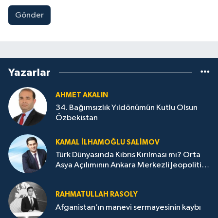
Gönder
Yazarlar
AHMET AKALIN
34. Bağımsızlık Yıldönümün Kutlu Olsun
Özbekistan
KAMAL İLHAMOĞLU SALIMOV
Türk Dünyasında Kıbrıs Kırılması mı? Orta
Asya Açılımının Ankara Merkezli Jeopolitik
Yansımaları
RAHMATULLAH RASOLY
Afganistan’ın manevi sermayesinin kaybı