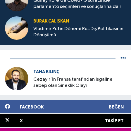
Güney Kore’de Covid-19 sürecinde
parlamento seçimleri ve sonuçlarına dair
BURAK ÇALIŞKAN
Vladimir Putin Dönemi Rus Dış Politikasının
Dönüşümü
TAHA KILINÇ
Cezayir'in Fransa tarafından işgaline
sebep olan Sineklik Olayı
FACEBOOK
BEĞEN
X
TAKIP ET