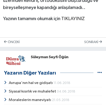
üzerinden kendi iç ortodoksisini oluşturduğu ve
bireyselleşmeye kapandığı anlaşılamadı..
Yazının tamamını okumak için
TIKLAYINIZ
ÖNCEKI
SONRAKI
Süleyman Seyfi Öğün
Yazarın Diğer Yazıları
Avrupa'nın hal ve gidişatı
11.06.2018
Siyasal kısırlık ve muhalefet
04.06.2018
Moraleslerin maneviyatı
21.05.2018