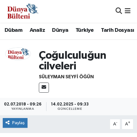
Nöbetçi Eczaneler
Dübam
Analiz
Dünya
Türkiye
Tarih Dosyası
Hava Durumu
Çoğulculuğun
Namaz Vakitleri
cilveleri
Trafik Durumu
SÜLEYMAN SEYFI ÖĞÜN
Süper Lig Puan Durumu ve Fikstür
Tüm Manşetler
02.07.2018 - 09:26
14.02.2025 - 09:33
YAYINLANMA
GÜNCELLEME
Son Dakika Haberleri
Paylaş
-
+
A
A
Haber Arşivi