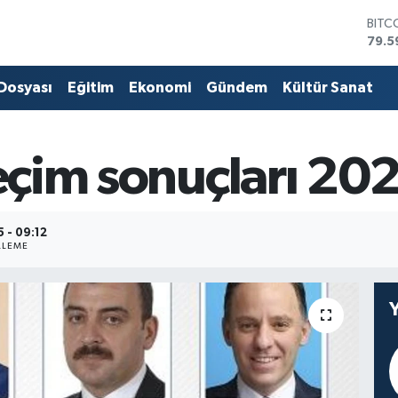
DOL
45,4
EUR
53,3
 Dosyası
Eğitim
Ekonomi
Gündem
Kültür Sanat
STER
61,6
G.AL
686
seçim sonuçları 2
BİST
14.5
BITC
79.5
 - 09:12
LLEME