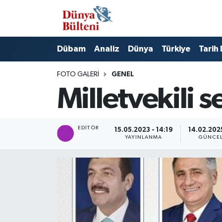
Nöbetçi Eczaneler
Dübam
Analiz
Dünya
Türkiye
Tarih
Hava Durumu
FOTO GALERI
GENEL
Namaz Vakitleri
Milletvekili 
Trafik Durumu
EDITÖR
15.05.2023 - 14:19
14.02.2025
Süper Lig Puan Durumu ve Fikstür
YAYINLANMA
GÜNCE
Tüm Manşetler
Son Dakika Haberleri
Haber Arşivi