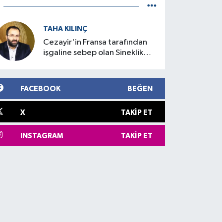
TAHA KILINÇ
Cezayir'in Fransa tarafından
işgaline sebep olan Sineklik
Olayı
FACEBOOK
BEĞEN
X
TAKIP ET
INSTAGRAM
TAKIP ET