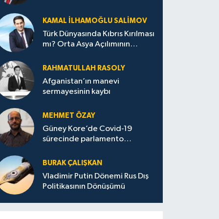
KAMAL İLHAMOĞLU SALIMOV
Türk Dünyasında Kıbrıs Kırılması
mı? Orta Asya Açılımının
Ankara Merkezli Jeopolitik
Yansımaları
RAHMATULLAH RASOLY
Afganistan’ın manevi
sermayesinin kaybı
MEHMET ÖZAY
Güney Kore’de Covid-19
sürecinde parlamento
seçimleri ve sonuçlarına dair
BURAK ÇALIŞKAN
Vladimir Putin Dönemi Rus Dış
Politikasının Dönüşümü