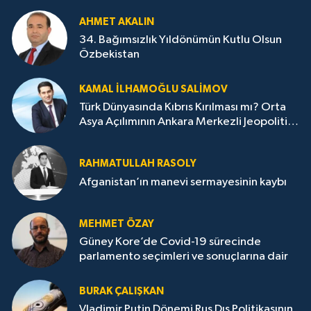
AHMET AKALIN
34. Bağımsızlık Yıldönümün Kutlu Olsun
Özbekistan
KAMAL İLHAMOĞLU SALIMOV
Türk Dünyasında Kıbrıs Kırılması mı? Orta
Asya Açılımının Ankara Merkezli Jeopolitik
Yansımaları
RAHMATULLAH RASOLY
Afganistan’ın manevi sermayesinin kaybı
MEHMET ÖZAY
Güney Kore’de Covid-19 sürecinde
parlamento seçimleri ve sonuçlarına dair
BURAK ÇALIŞKAN
Vladimir Putin Dönemi Rus Dış Politikasının