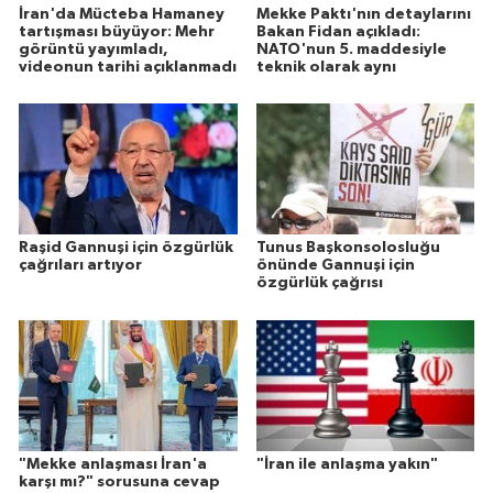
İran'da Mücteba Hamaney
Mekke Paktı'nın detaylarını
tartışması büyüyor: Mehr
Bakan Fidan açıkladı:
görüntü yayımladı,
NATO'nun 5. maddesiyle
videonun tarihi açıklanmadı
teknik olarak aynı
Raşid Gannuşi için özgürlük
Tunus Başkonsolosluğu
çağrıları artıyor
önünde Gannuşi için
özgürlük çağrısı
"Mekke anlaşması İran'a
"İran ile anlaşma yakın"
karşı mı?" sorusuna cevap