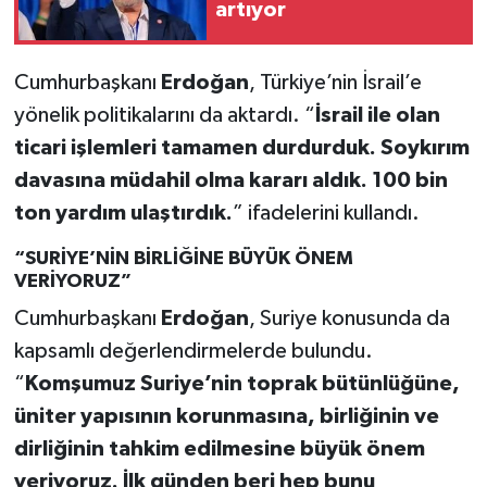
artıyor
Cumhurbaşkanı
Erdoğan
, Türkiye’nin İsrail’e
yönelik politikalarını da aktardı. “
İsrail ile olan
ticari işlemleri tamamen durdurduk. Soykırım
davasına müdahil olma kararı aldık. 100 bin
ton yardım ulaştırdık.
” ifadelerini kullandı.
“SURİYE’NİN BİRLİĞİNE BÜYÜK ÖNEM
VERİYORUZ”
Cumhurbaşkanı
Erdoğan
, Suriye konusunda da
kapsamlı değerlendirmelerde bulundu.
“
Komşumuz Suriye’nin toprak bütünlüğüne,
üniter yapısının korunmasına, birliğinin ve
dirliğinin tahkim edilmesine büyük önem
veriyoruz. İlk günden beri hep bunu