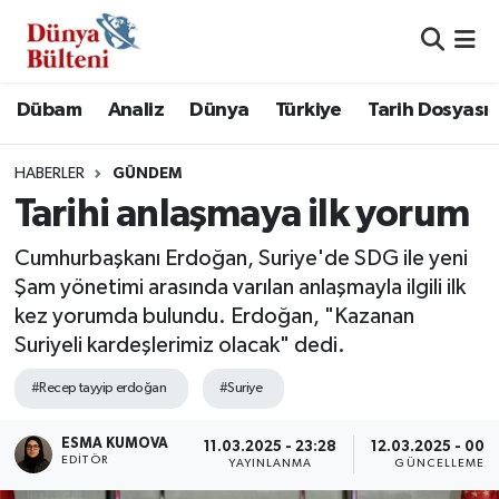
Nöbetçi Eczaneler
Dübam
Analiz
Dünya
Türkiye
Tarih Dosyası
Hava Durumu
HABERLER
GÜNDEM
Namaz Vakitleri
Tarihi anlaşmaya ilk yorum
Trafik Durumu
Cumhurbaşkanı Erdoğan, Suriye'de SDG ile yeni
Şam yönetimi arasında varılan anlaşmayla ilgili ilk
Süper Lig Puan Durumu ve Fikstür
kez yorumda bulundu. Erdoğan, "Kazanan
Suriyeli kardeşlerimiz olacak" dedi.
Tüm Manşetler
#Recep tayyip erdoğan
#Suriye
Son Dakika Haberleri
ESMA KUMOVA
11.03.2025 - 23:28
12.03.2025 - 00:
EDITÖR
YAYINLANMA
GÜNCELLEME
Haber Arşivi