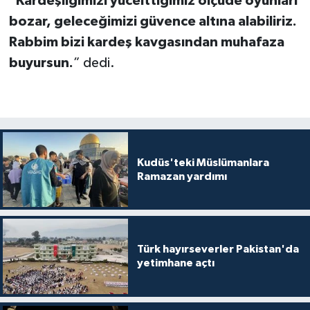
“
Kardeşliğimizi yücelttiğimiz ölçüde oyunları
bozar, geleceğimizi güvence altına alabiliriz.
Rabbim bizi kardeş kavgasından muhafaza
buyursun.
” dedi.
Kudüs'teki Müslümanlara
Ramazan yardımı
Türk hayırseverler Pakistan'da
yetimhane açtı