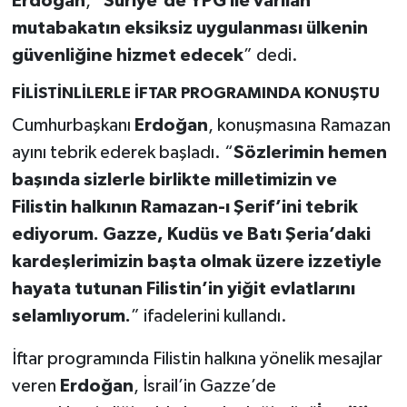
Erdoğan
, “
Suriye'de YPG ile varılan
mutabakatın eksiksiz uygulanması ülkenin
güvenliğine hizmet edecek
” dedi.
FİLİSTİNLİLERLE İFTAR PROGRAMINDA KONUŞTU
Cumhurbaşkanı
Erdoğan
, konuşmasına Ramazan
ayını tebrik ederek başladı. “
Sözlerimin hemen
başında sizlerle birlikte milletimizin ve
Filistin halkının Ramazan-ı Şerif’ini tebrik
ediyorum. Gazze, Kudüs ve Batı Şeria’daki
kardeşlerimizin başta olmak üzere izzetiyle
hayata tutunan Filistin’in yiğit evlatlarını
selamlıyorum.
” ifadelerini kullandı.
İftar programında Filistin halkına yönelik mesajlar
veren
Erdoğan
, İsrail’in Gazze’de