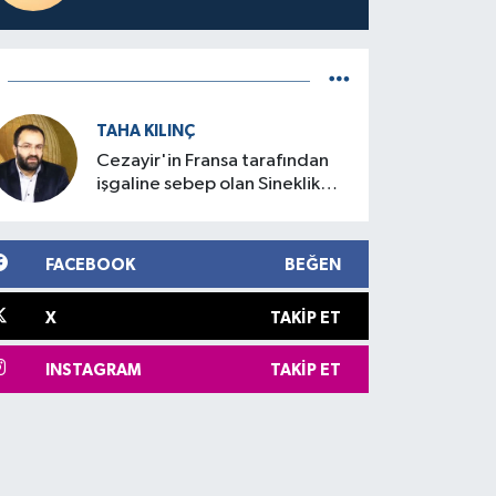
TAHA KILINÇ
Cezayir'in Fransa tarafından
işgaline sebep olan Sineklik
Olayı
FACEBOOK
BEĞEN
X
TAKIP ET
INSTAGRAM
TAKIP ET