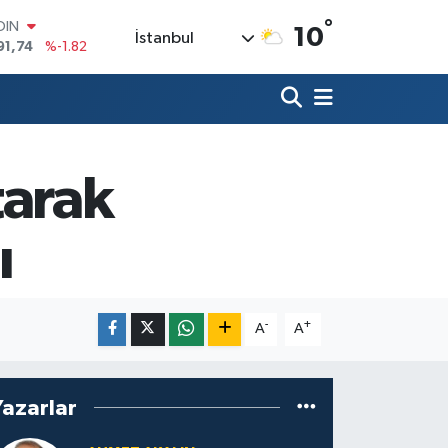
°
OIN
10
İstanbul
91,74
%-1.82
AR
3620
%0.02
O
8690
%0.19
LİN
0380
%0.18
tarak
TIN
2,09000
%0.19
100
ı
98,00
%0
-
+
A
A
Yazarlar