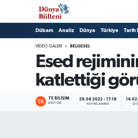
Nöbetçi Eczaneler
Dübam
Analiz
Dünya
Türkiye
Tarih
Hava Durumu
VIDEO GALERI
BELGESEL
Namaz Vakitleri
Esed rejiminin
Trafik Durumu
katlettiği gör
Süper Lig Puan Durumu ve Fikstür
TE BILIŞIM
29.04.2022 - 17:18
14.02
Tüm Manşetler
EDITÖR
YAYINLANMA
GÜ
Son Dakika Haberleri
Haber Arşivi