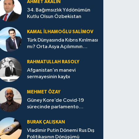
AHMET AKALIN
34. Bağımsızlık Yıldönümün
Kutlu Olsun Özbekistan
KAMAL İLHAMOĞLU SALIMOV
Türk Dünyasında Kıbrıs Kırılması
mı? Orta Asya Açılımının
Ankara Merkezli Jeopolitik
Yansımaları
RAHMATULLAH RASOLY
Afganistan’ın manevi
sermayesinin kaybı
MEHMET ÖZAY
Güney Kore’de Covid-19
sürecinde parlamento
seçimleri ve sonuçlarına dair
BURAK ÇALIŞKAN
Vladimir Putin Dönemi Rus Dış
Politikasının Dönüşümü