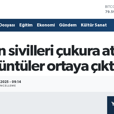
BITC
79.5
DOL
45,4
 Dosyası
Eğitim
Ekonomi
Gündem
Kültür Sanat
EUR
53,3
STER
61,6
 sivilleri çukura a
G.AL
686
BİST
üntüler ortaya çıkt
14.5
.2025 - 09:14
NCELLEME