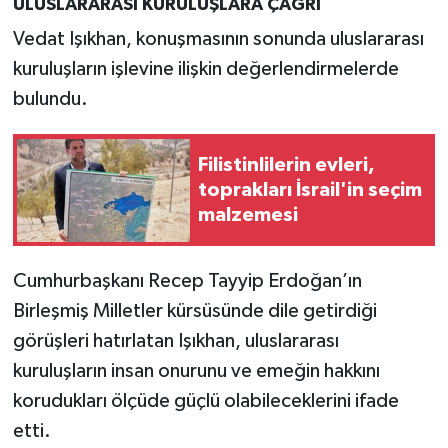
ULUSLARARASI KURULUŞLARA ÇAĞRI
Vedat Işıkhan, konuşmasının sonunda uluslararası
kuruluşların işlevine ilişkin değerlendirmelerde
bulundu.
Filistinlilerin evleri,
toprakları İsrail'in seçim
malzemesi
Cumhurbaşkanı Recep Tayyip Erdoğan’ın
Birleşmiş Milletler kürsüsünde dile getirdiği
görüşleri hatırlatan Işıkhan, uluslararası
kuruluşların insan onurunu ve emeğin hakkını
korudukları ölçüde güçlü olabileceklerini ifade
etti.