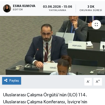
ESMA KUMOVA
03.06.2026 - 15:06
3 DK
EDITÖR
YAYINLANMA
OKUNMA SÜRESI
Paylaş
-
+
A
A
Uluslararası Çalışma Örgütü'nün (ILO) 114.
Uluslararası Çalışma Konferansı, İsviçre’nin