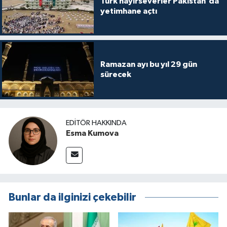
Türk hayırseverler Pakistan'da
yetimhane açtı
Ramazan ayı bu yıl 29 gün
sürecek
EDITÖR HAKKINDA
Esma Kumova
Bunlar da ilginizi çekebilir