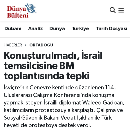
Nöbetçi Eczaneler
Dübam
Analiz
Dünya
Türkiye
Tarih Dosyası
Hava Durumu
HABERLER
ORTADOĞU
Namaz Vakitleri
Konuşturulmadı, İsrail
temsilcisine BM
Trafik Durumu
toplantısında tepki
Süper Lig Puan Durumu ve Fikstür
İsviçre’nin Cenevre kentinde düzenlenen 114.
Uluslararası Çalışma Konferansı’nda konuşma
Tüm Manşetler
yapmak isteyen İsrailli diplomat Waleed Gadban,
katılımcıların protestosuyla karşılaştı. Çalışma ve
Son Dakika Haberleri
Sosyal Güvenlik Bakanı Vedat Işıkhan ile Türk
heyeti de protestoya destek verdi.
Haber Arşivi