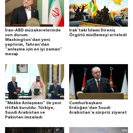
İran-ABD müzakerelerinde
Irak’taki İslami Direniş
son durum​​​​​​​:
Örgütü misillemeyi erteledi
Washington’dan yeni
yaptırım, Tahran’dan
“anlaşma için en iyi zaman”
mesajı
“Mekke Anlaşması” ile yeni
Cumhurbaşkanı
ittifak kuruldu: Türkiye,
Erdoğan'dan Suudi
Suudi Arabistan ve
Arabistan'a sürpriz ziyaret
Pakistan imzaladı