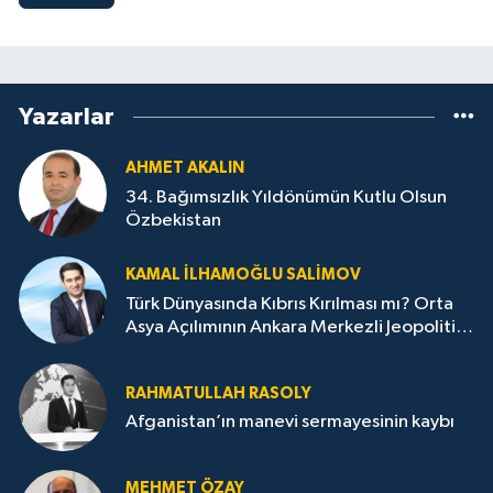
Yazarlar
AHMET AKALIN
34. Bağımsızlık Yıldönümün Kutlu Olsun
Özbekistan
KAMAL İLHAMOĞLU SALIMOV
Türk Dünyasında Kıbrıs Kırılması mı? Orta
Asya Açılımının Ankara Merkezli Jeopolitik
Yansımaları
RAHMATULLAH RASOLY
Afganistan’ın manevi sermayesinin kaybı
MEHMET ÖZAY