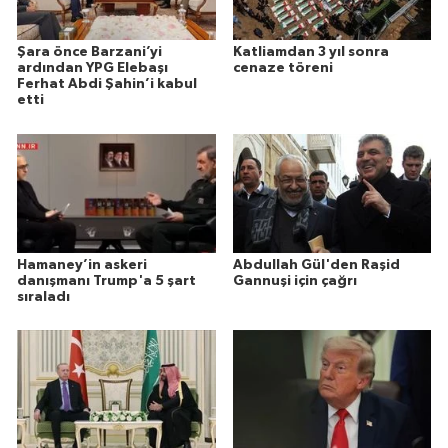
Şara önce Barzani’yi
Katliamdan 3 yıl sonra
ardından YPG Elebaşı
cenaze töreni
Ferhat Abdi Şahin’i kabul
etti
Hamaney’in askeri
Abdullah Gül'den Raşid
danışmanı Trump'a 5 şart
Gannuşi için çağrı
sıraladı