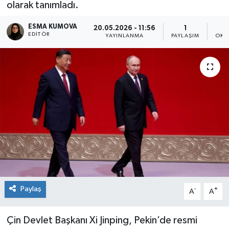
olarak tanımladı.
ESMA KUMOVA
20.05.2026 - 11:56
1
EDITÖR
YAYINLANMA
PAYLAŞIM
OKU
Paylaş
-
+
A
A
Çin Devlet Başkanı Xi Jinping, Pekin’de resmi