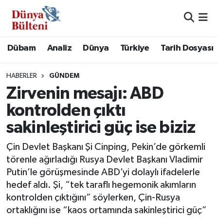
Nöbetçi Eczaneler
Dübam
Analiz
Dünya
Türkiye
Tarih Dosyası
Hava Durumu
HABERLER
GÜNDEM
Namaz Vakitleri
Zirvenin mesajı: ABD
kontrolden çıktı
Trafik Durumu
sakinleştirici güç ise biziz
Süper Lig Puan Durumu ve Fikstür
Çin Devlet Başkanı Şi Cinping, Pekin’de görkemli
törenle ağırladığı Rusya Devlet Başkanı Vladimir
Tüm Manşetler
Putin’le görüşmesinde ABD’yi dolaylı ifadelerle
hedef aldı. Şi, “tek taraflı hegemonik akımların
Son Dakika Haberleri
kontrolden çıktığını” söylerken, Çin-Rusya
ortaklığını ise “kaos ortamında sakinleştirici güç”
Haber Arşivi