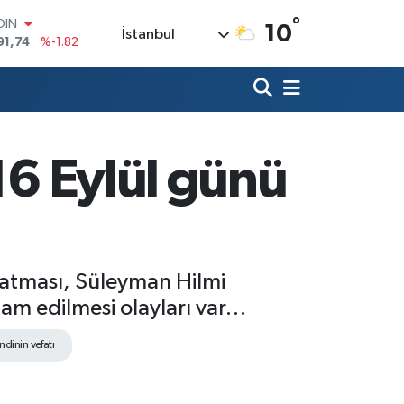
OIN
°
10
İstanbul
91,74
%-1.82
AR
3620
%0.02
O
8690
%0.19
LİN
0380
%0.18
16 Eylül günü
TIN
2,09000
%0.19
100
98,00
%0
batması, Süleyman Hilmi
dam edilmesi olayları var…
dinin vefatı