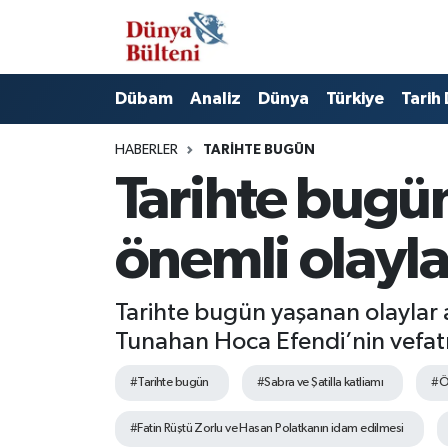
Nöbetçi Eczaneler
Dübam
Analiz
Dünya
Türkiye
Tarih
Hava Durumu
HABERLER
TARIHTE BUGÜN
Namaz Vakitleri
Tarihte bugün
Trafik Durumu
önemli olayla
Süper Lig Puan Durumu ve Fikstür
Tarihte bugün yaşanan olaylar 
Tüm Manşetler
Tunahan Hoca Efendi’nin vefatı
Son Dakika Haberleri
#Tarihte bugün
#Sabra ve Şatilla katliamı
#Ö
#Fatin Rüştü Zorlu ve Hasan Polatkanın idam edilmesi
Haber Arşivi