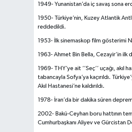
1949- Yunanistan’da iç savaş sona erd
1950- Türkiye’nin, Kuzey Atlantik Ant
reddedildi.
1953- İlk sinemaskop film gösterimi N
1963- Ahmet Bin Bella, Cezayir’in ilk 
1969- THY’ye ait ‘’Seç’’ uçağı, akıl h
tabancayla Sofya’ya kaçırıldı. Türkiye
Akıl Hastanesi’ne kaldırıldı.
1978- İran’da bir dakika süren deprem
2002- Bakü-Ceyhan boru hattının te
Cumhurbaşkanı Aliyev ve Gürcistan De