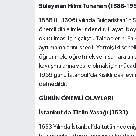
Süleyman Hilmi Tunahan (1888-19
1888 (H.1306) yılında Bulgaristan’ın
önemli din alimlerindendir. Hayatı boy
okutulması için çalıştı. Talebelerini Eh
ayrılmamalarını istedi. Yetmiş iki sene
öğrenmek, öğretmek ve insanlara anla
kavuşmalarına vesile olmak için mücad
1959 günü İstanbul'da Kısıklı'daki ev
defnedildi.
GÜNÜN ÖNEMLİ OLAYLARI
İstanbul’da Tütün Yasağı (1633)
1633 Yılında İstanbul’da tütün nedeniy
bu nedenle tütün içilmesini evler de d