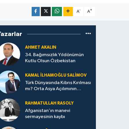
-
+
A
A
Yazarlar
AHMET AKALIN
34. Bağımsızlık Yıldönümün
Kutlu Olsun Özbekistan
KAMAL İLHAMOĞLU SALIMOV
Türk Dünyasında Kıbrıs Kırılması
mı? Orta Asya Açılımının
Ankara Merkezli Jeopolitik
Yansımaları
RAHMATULLAH RASOLY
Afganistan’ın manevi
sermayesinin kaybı