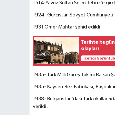
1514-Yavuz Sultan Selim Tebriz’e gird
1924- Gürcistan Sovyet Cumhuriyeti’n
1931 Ömer Muhtar şehid edildi
Tarihte bugün
olayları
İçeriği Görüntül
1935- Türk Milli Güreş Takımı Balkan 
1935- Kayseri Bez Fabrikası, Başbakan
1938- Bulgaristan’daki Türk okullarınd
verildi.