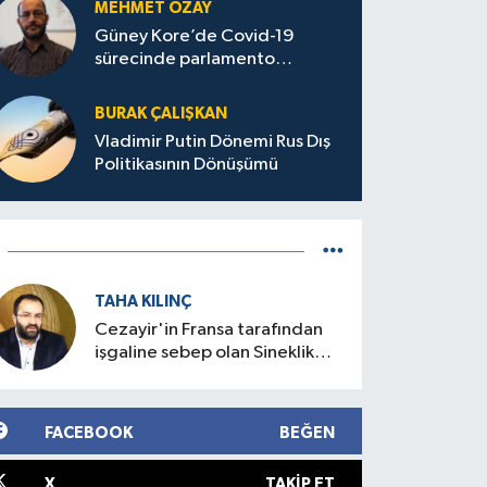
MEHMET ÖZAY
Güney Kore’de Covid-19
sürecinde parlamento
seçimleri ve sonuçlarına dair
BURAK ÇALIŞKAN
Vladimir Putin Dönemi Rus Dış
Politikasının Dönüşümü
TAHA KILINÇ
Cezayir'in Fransa tarafından
işgaline sebep olan Sineklik
Olayı
FACEBOOK
BEĞEN
X
TAKIP ET