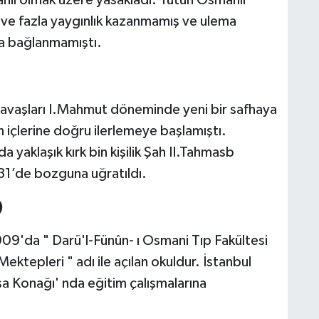
ş ve fazla yaygınlık kazanmamış ve ulema
ca bağlanmamıştı.
savaşları I.Mahmut döneminde yeni bir safhaya
n içlerine doğru ilerlemeye başlamıştı.
yaklaşık kırk bin kişilik Şah II.Tahmasb
31’de bozguna uğratıldı.
)
 1909'da " Darü'l-Fünûn- ı Osmani Tıp Fakültesi
ektepleri " adı ile açılan okuldur. İstanbul
a Konağı' nda eğitim çalışmalarına