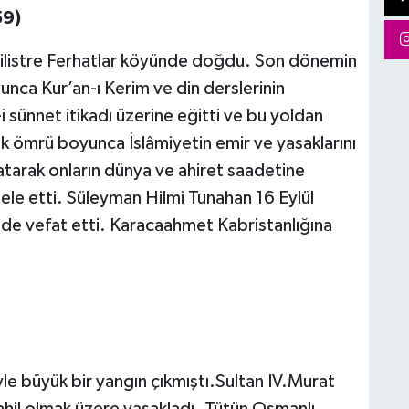
59)
 Silistre Ferhatlar köyünde doğdu. Son dönemin
unca Kur’an-ı Kerim ve din derslerinin
l-i sünnet itikadı üzerine eğitti ve bu yoldan
lik ömrü boyunca İslâmiyetin emir ve yasaklarını
tarak onların dünya ve ahiret saadetine
ele etti. Süleyman Hilmi Tunahan 16 Eylül
inde vefat etti. Karacaahmet Kabristanlığına
le büyük bir yangın çıkmıştı.Sultan IV.Murat
ahil olmak üzere yasakladı. Tütün Osmanlı