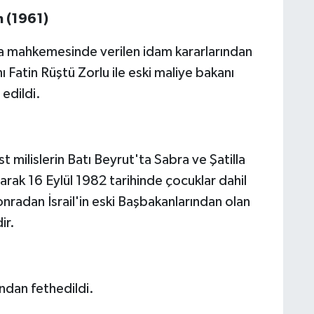
m (1961)
ada mahkemesinde verilen idam kararlarından
anı Fatin Rüştü Zorlu ile eski maliye bakanı
 edildi.
jist milislerin Batı Beyrut'ta Sabra ve Şatilla
sarak 16 Eylül 1982 tarihinde çocuklar dahil
sonradan İsrail'in eski Başbakanlarından olan
ir.
ından fethedildi.