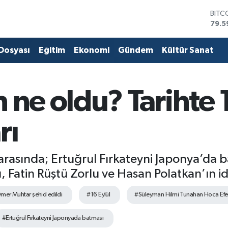
BITC
79.5
DOL
45,4
 Dosyası
Eğitim
Ekonomi
Gündem
Kültür Sanat
EUR
53,3
STER
61,6
 ne oldu? Tarihte 
G.AL
686
BİST
rı
14.5
arasında; Ertuğrul Fırkateyni Japonya’da 
, Fatin Rüştü Zorlu ve Hasan Polatkan’ın i
mer Muhtar şehid edildi
#16 Eylül
#Süleyman Hilmi Tunahan Hoca Efen
#Ertuğrul Fırkateyni Japonyada batması