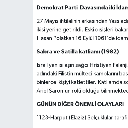
Demokrat Parti Davasında iki İda
27 Mayıs ihtilalinin arkasından Yassı
ikisi yerine getirildi. Eski dışişleri bak
Hasan Polatkan 16 Eylül 1961’de idam
Sabra ve Şatilla katliamı (1982)
İsrail yanlısı aşırı sağcı Hristiyan Falan
adındaki Filistin mülteci kamplarını ba
binlerce kişiyi katlettiler. Katliamda 
Ariel Şaron'un rolü olduğu bilinmekted
GÜNÜN DİĞER ÖNEMLİ OLAYLARI
1123-Harput (Elaziz) Selçuklular taraf