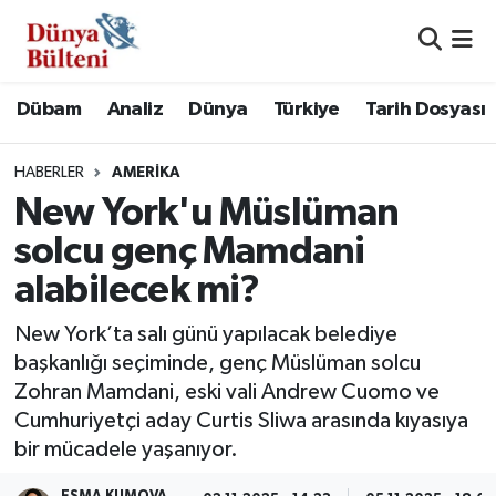
Nöbetçi Eczaneler
Dübam
Analiz
Dünya
Türkiye
Tarih Dosyası
Hava Durumu
HABERLER
AMERIKA
Namaz Vakitleri
New York'u Müslüman
solcu genç Mamdani
Trafik Durumu
alabilecek mi?
Süper Lig Puan Durumu ve Fikstür
New York’ta salı günü yapılacak belediye
başkanlığı seçiminde, genç Müslüman solcu
Tüm Manşetler
Zohran Mamdani, eski vali Andrew Cuomo ve
Cumhuriyetçi aday Curtis Sliwa arasında kıyasıya
Son Dakika Haberleri
bir mücadele yaşanıyor.
Haber Arşivi