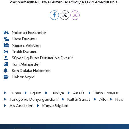
derinlemesine Dünya Bülteni aracılığıyla takip edebilirsiniz.
Nöbetçi Eczaneler
Hava Durumu
Namaz Vakitleri
Trafik Durumu
Süper Lig Puan Durumu ve Fikstür
Tüm Manşetler
Son Dakika Haberleri
Haber Arşivi
Dünya
Eğitim
Türkiye
Analiz
Tarih Dosyası
Türkiye ve Dünya gündemi
Kültür Sanat
Aile
Hac
AA Analizleri
Künye Bilgileri