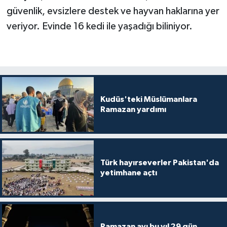
güvenlik, evsizlere destek ve hayvan haklarına yer
veriyor. Evinde 16 kedi ile yaşadığı biliniyor.
Kudüs'teki Müslümanlara
Ramazan yardımı
Türk hayırseverler Pakistan'da
yetimhane açtı
Ramazan ayı bu yıl 29 gün