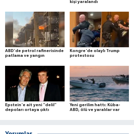
kişi yaralandı
ABD'de petrol rafinerisinde
Kongre'de olaylı Trump
patlama ve yangın
protestosu
Epstein'e ait yeni "delil"
Yeni gerilim hattı: Küba-
depoları ortaya çıktı
ABD, ölü ve yaralılar var
Yorumlar