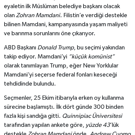
eyaletin ilk Müslüman belediye başkanı olacak
olan
Zohran Mamdani
. Filistin’e verdiği destekle
bilinen Mamdani, kampanyasında yaşam maliyeti
ve barınma sorunlarını öne çıkarıyor.
ABD Başkanı
Donald Trump
, bu seçimi yakından
takip ediyor. Mamdani’yi
“küçük komünist”
olarak tanımlayan Trump, eğer New Yorklular
Mamdani’yi seçerse federal fonları keseceği
tehdidinde bulundu.
Seçmenler, 25 Ekim itibarıyla erken oy kullanma
sürecine başlamıştı. İlk dört günde 300 binden
fazla kişi sandığa gitti.
Quinnipiac Üniversitesi
tarafından yapılan ankete göre,
yüzde 43
’lük
destekle
Zohran Mamdani
önde.
Andrew Cuomo