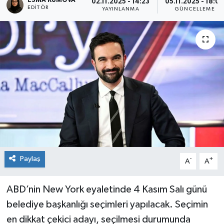
ESMA KUMOVA
02.11.2025 - 14:23
05.11.2025 - 18:0
EDITÖR
YAYINLANMA
GÜNCELLEME
Paylaş
-
+
A
A
ABD’nin New York eyaletinde 4 Kasım Salı günü
belediye başkanlığı seçimleri yapılacak. Seçimin
en dikkat çekici adayı, seçilmesi durumunda