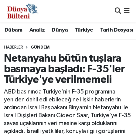
Nöbetçi Eczaneler
Dübam
Analiz
Dünya
Türkiye
Tarih Dosyası
Hava Durumu
HABERLER
GÜNDEM
Namaz Vakitleri
Netanyahu bütün tuşlara
basmaya başladı: F-35'ler
Trafik Durumu
Türkiye'ye verilmemeli
Süper Lig Puan Durumu ve Fikstür
ABD basınında Türkiye'nin F-35 programına
yeniden dahil edilebileceğine ilişkin haberlerin
Tüm Manşetler
ardından İsrail Başbakanı Binyamin Netanyahu ile
İsrail Dışişleri Bakanı Gideon Saar, Türkiye'ye F-35
Son Dakika Haberleri
savaş uçaklarının verilmesine karşı olduklarını
açıkladı. İsrailli yetkililer, konuyla ilgili görüşlerini
Haber Arşivi