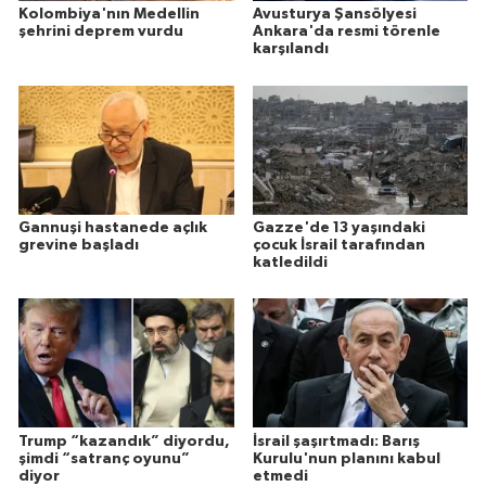
Kolombiya'nın Medellin
Avusturya Şansölyesi
şehrini deprem vurdu
Ankara'da resmi törenle
karşılandı
Gannuşi hastanede açlık
Gazze'de 13 yaşındaki
grevine başladı
çocuk İsrail tarafından
katledildi
Trump “kazandık” diyordu,
İsrail şaşırtmadı: Barış
şimdi “satranç oyunu”
Kurulu'nun planını kabul
diyor
etmedi