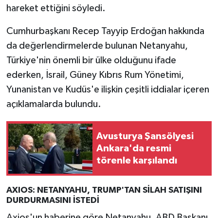
hareket ettiğini söyledi.
Cumhurbaşkanı Recep Tayyip Erdoğan hakkında
da değerlendirmelerde bulunan Netanyahu,
Türkiye'nin önemli bir ülke olduğunu ifade
ederken, İsrail, Güney Kıbrıs Rum Yönetimi,
Yunanistan ve Kudüs'e ilişkin çeşitli iddialar içeren
açıklamalarda bulundu.
Avusturya Şansölyesi
Ankara'da resmi
törenle karşılandı
AXIOS: NETANYAHU, TRUMP'TAN SİLAH SATIŞINI
DURDURMASINI İSTEDİ
Axios'un haberine göre Netanyahu, ABD Başkanı