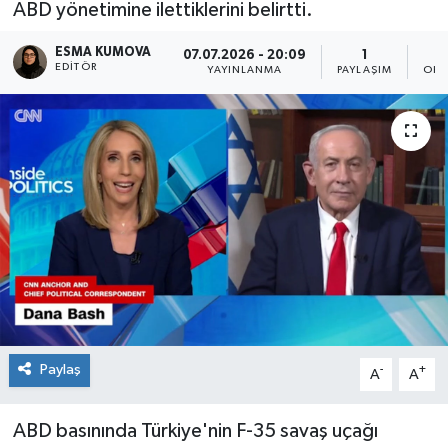
ABD yönetimine ilettiklerini belirtti.
ESMA KUMOVA
07.07.2026 - 20:09
1
EDITÖR
YAYINLANMA
PAYLAŞIM
OKU
Paylaş
-
+
A
A
ABD basınında Türkiye'nin F-35 savaş uçağı