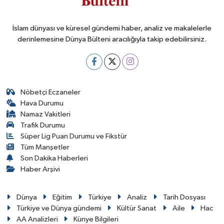
İslam dünyası ve küresel gündemi haber, analiz ve makalelerle
derinlemesine Dünya Bülteni aracılığıyla takip edebilirsiniz.
Nöbetçi Eczaneler
Hava Durumu
Namaz Vakitleri
Trafik Durumu
Süper Lig Puan Durumu ve Fikstür
Tüm Manşetler
Son Dakika Haberleri
Haber Arşivi
Dünya
Eğitim
Türkiye
Analiz
Tarih Dosyası
Türkiye ve Dünya gündemi
Kültür Sanat
Aile
Hac
AA Analizleri
Künye Bilgileri