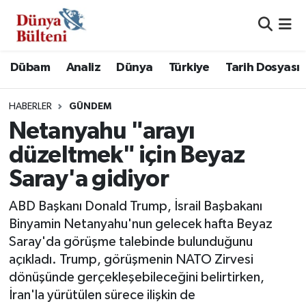
Nöbetçi Eczaneler
Dübam
Analiz
Dünya
Türkiye
Tarih Dosyası
Hava Durumu
HABERLER
GÜNDEM
Namaz Vakitleri
Netanyahu "arayı
düzeltmek" için Beyaz
Trafik Durumu
Saray'a gidiyor
Süper Lig Puan Durumu ve Fikstür
ABD Başkanı Donald Trump, İsrail Başbakanı
Binyamin Netanyahu'nun gelecek hafta Beyaz
Tüm Manşetler
Saray'da görüşme talebinde bulunduğunu
açıkladı. Trump, görüşmenin NATO Zirvesi
Son Dakika Haberleri
dönüşünde gerçekleşebileceğini belirtirken,
İran'la yürütülen sürece ilişkin de
Haber Arşivi