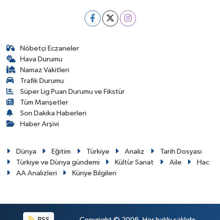
Nöbetçi Eczaneler
Hava Durumu
Namaz Vakitleri
Trafik Durumu
Süper Lig Puan Durumu ve Fikstür
Tüm Manşetler
Son Dakika Haberleri
Haber Arşivi
Dünya
Eğitim
Türkiye
Analiz
Tarih Dosyası
Türkiye ve Dünya gündemi
Kültür Sanat
Aile
Hac
AA Analizleri
Künye Bilgileri
RSS
Copyright © 2006. Her hakkı saklıdır.