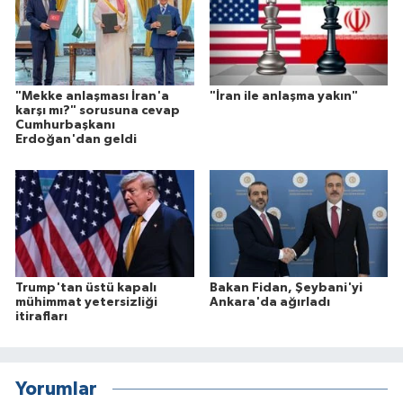
"Mekke anlaşması İran'a
"İran ile anlaşma yakın"
karşı mı?" sorusuna cevap
Cumhurbaşkanı
Erdoğan'dan geldi
Trump'tan üstü kapalı
Bakan Fidan, Şeybani'yi
mühimmat yetersizliği
Ankara'da ağırladı
itirafları
Yorumlar