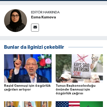
EDITÖR HAKKINDA
Esma Kumova
Bunlar da ilginizi çekebilir
Raşid Gannuşi için özgürlük
Tunus Başkonsolosluğu
çağrıları artıyor
önünde Gannuşi için
özgürlük çağrısı