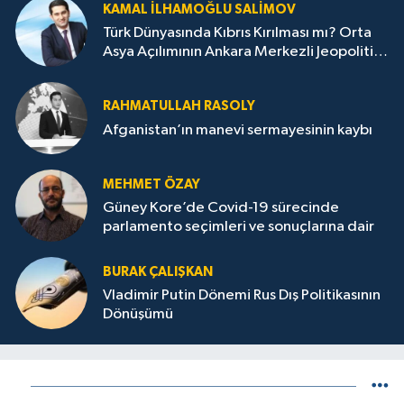
KAMAL İLHAMOĞLU SALIMOV
Türk Dünyasında Kıbrıs Kırılması mı? Orta
Asya Açılımının Ankara Merkezli Jeopolitik
Yansımaları
RAHMATULLAH RASOLY
Afganistan’ın manevi sermayesinin kaybı
MEHMET ÖZAY
Güney Kore’de Covid-19 sürecinde
parlamento seçimleri ve sonuçlarına dair
BURAK ÇALIŞKAN
Vladimir Putin Dönemi Rus Dış Politikasının
Dönüşümü