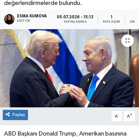
değerlendirmelerde bulundu.
ESMA KUMOVA
05.07.2026 - 15:13
1
EDITÖR
YAYINLANMA
PAYLAŞIM
OKUN
Paylaş
-
+
A
A
ABD Başkanı Donald Trump, Amerikan basınına